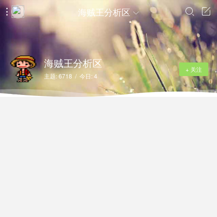
海贼王分析区




海贼王分析区
+ 关注
主题: 6718 / 今日: 4