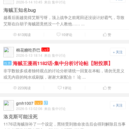
2026-5-14 10:45
来自 集中讨论
海贼王知名bug
越看后面越觉得艾斯亏呀，顶上战争之前尾田还没设计好霸气，导致
艾斯在白胡子海贼团竟然没一个人教他…… ...
613阅读
10评论
赞



棉花糖吃乔巴
Lv.9
+ 关注
2026-5-13 18:14
来自 集中讨论
海贼王漫画1182话-集中分析讨论帖【附投票】
投票
非字数较多或者独特观点的讨论分析请统一回复在本帖，请勿无意义
或无内容的纯水或刷版，谢谢大家配合！ 论 ...
223阅读
1评论
赞



gmh1007
Lv.2

+ 关注
2026-5-13 02:06
来自 集中讨论
洛克斯可能没死
1176话海贼弥补了一个设定，黑转受到致命攻击后会得到解除且当事