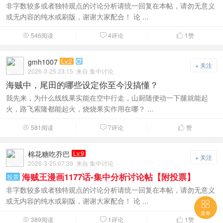
非字数较多或者独特观点的讨论分析请统一回复在本帖，请勿无意义
或无内容的纯水或刷版，谢谢大家配合！ 论 ...
546阅读
4评论
1
赞



gmh1007
Lv.2

+ 关注
2026-3-25 23:15
来自 集中讨论
海贼中，尾田的哪些设定你至今没搞懂？
我先来，为什么线线果实能在空中行走，山厨随便动一下腿就能起
火，路飞索隆都能起火，烧烧果实作用在哪？ ...
581阅读
7评论
赞



棉花糖吃乔巴
Lv.9
+ 关注
2026-3-25 07:39
来自 集中讨论
海贼王漫画1177话-集中分析讨论帖【附投票】
投票
非字数较多或者独特观点的讨论分析请统一回复在本帖，请勿无意义
或无内容的纯水或刷版，谢谢大家配合！ 论 ...

菜单
389阅读
1评论
1
赞


