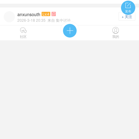

发布
anxunsouth
Lv.4

+ 关注
2026-3-18 20:35
来自 集中讨论
路飞出海的时间是不是可以确定了！



之前看了最新的sbs我一直很激动，确定了海贼王目前的时间线，但
社区
我的
是我一直好奇路飞究竟是什么时候出海的，所 ...
1312阅读
14评论
1
赞



棉花糖吃乔巴
Lv.9
+ 关注
2026-3-12 10:50
来自 集中讨论
海贼王漫画1176话-集中分析讨论帖【附投票】
投票
非字数较多或者独特观点的讨论分析请统一回复在本帖，请勿无意义
或无内容的纯水或刷版，谢谢大家配合！ 论 ...
459阅读
6评论
赞



快乐的小黑仔呀
Lv.7
+ 关注
2026-3-4 15:21
来自 集中讨论