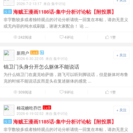
2026-7-2 13:17
来自 集中讨论
海贼王漫画1186话-集中分析讨论帖【附投票】
投票
非字数较多或者独特观点的讨论分析请统一回复在本帖，请勿无意义
或无内容的纯水或刷版，谢谢大家配合！ 论 ...
242阅读
4评论
1
赞



新用户
Lv.4

+ 关注
2026-6-30 22:05
来自 集中讨论
锦卫门头身分开怎么躯体不能说话
为什么锦卫门在庞克哈萨德，路飞可以听到脚说话，但是躯体对布鲁
克的时候不能说话反而是头在复述躯体的感觉 ...
309阅读
9评论
1
赞



棉花糖吃乔巴
Lv.9
+ 关注
2026-6-19 02:52
来自 集中讨论
海贼王漫画1185话-集中分析讨论帖【附投票】
投票
非字数较多或者独特观点的讨论分析请统一回复在本帖，请勿无意义