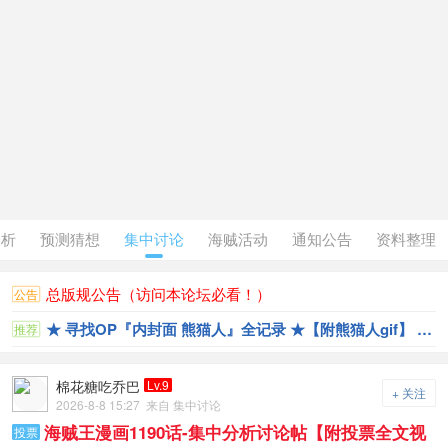
分析
预测猜想
集中讨论
海贼活动
通知公告
资料整理
总版规公告（访问本论坛必看！）
公告
★ 寻找OP『内封面 熊猫人』全记录 ★【附熊猫人gif】 更新 ( 111卷 )
推荐
棉花糖吃乔巴
Lv.9
+ 关注
2026-8-8 15:27
来自 集中讨论
海贼王漫画1190话-集中分析讨论帖【附投票全文视
投票