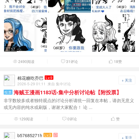
17

2490阅读
31评论
18
赞



棉花糖吃乔巴
Lv.9
+ 关注
2026-5-29 01:11
来自 集中讨论
海贼王漫画1183话-集中分析讨论帖【附投票】
投票
非字数较多或者独特观点的讨论分析请统一回复在本帖，请勿无意义
或无内容的纯水或刷版，谢谢大家配合！ 论 ...
129阅读
0评论
赞



b57685271h
Lv.3

+ 关注