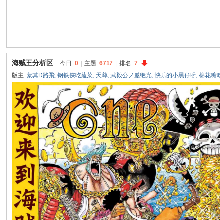
海
贼
王
论
海贼王分析区
今日:
0
|
主题:
6717
|
排名:
7
坛
版主:
蒙其D路飛
,
钢铁侠吃蔬菜
,
天尊
,
武毅公ノ戚继光
,
快乐的小黑仔呀
,
棉花糖