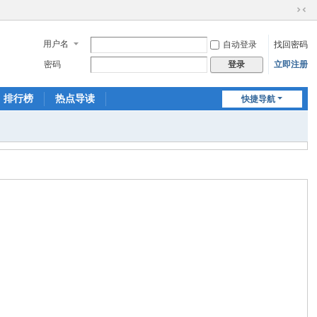
切
换
用户名
自动登录
找回密码
到
窄
密码
立即注册
登录
版
排行榜
热点导读
快捷导航