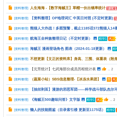
人生海海 -【数字海贼王】草帽一伙出镜率统计
[
资料整理
]
【资料整理】OP地理词汇 中英日对照 (不定时更新)
[
资料整理
]
熊猫人大作战！多图预警，截止1185话372熊猫人14番茄
[
资料整理
]
航海王全种族整理日记（不定时更新）
[
资料整理
]
精华1
火...
海贼王 漫画登场角色 图表（2024-01-18更新）
[
资料整理
]
精
不想更新【文正的资料库】身高、三围、体重表（附身高
[
资料整理
]
【元芳统计】七武海部分成员历程统计表
[
资料整理
]
...
2
（蔬菜小站）SBS信息整理-【冰冻水果团】
[
资料整理
]
荐
火..
【抽丝剥茧】漫游的邪恶军团——科学战斗部队杰尔马
[
资料整理
]
《海贼王500趣味问答》文字版
[
资料整理
]
...
2
精华1
火..
懒人的技能图鉴（目录索引楼 更新至1175话）
[
资料整理
]
精华2