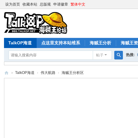
设为首页
收藏本站
总版规
申请徽章
繁体中文
TalkOP海道
点这里支持本站维系
海贼王分析
海贼王
热搜:
帖子
搜
索
»
TalkOP海道
›
伟大航路
›
海贼王分析区
Ta
lk
O
P
海
道
-