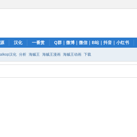
资源
汉化
一番赏
Q群｜微博｜微信｜B站｜抖音｜小红书
talkop汉化
分析
海贼王
海贼王漫画
海贼王动画
下载