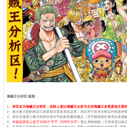
海贼王分析区 版规：
1、
本区名为海贼王分析区，实际上是以海贼王分析为主的海贼王各类原创文章
2、请大家大胆的将自己的原创文章发表在这里，本区并不排斥分析以外的各种
3、本区仅接受少量注明原作者许可的高质量转载文（尽可能请原作者亲自来发
4、
本版块原则上低于1000个字节（500中文字）
禁止单独发帖（不得有意以标