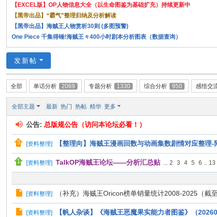
【EXCEL版】OP人物信息大全（以生命图鉴为基础扩充）持续更新中
【黑帝出品】“霸气”整理归纳及分析解读
【黑帝出品】海贼王人物赏析30则 (多图预警)
One Piece 千集得锤!海贼王々400小时剧本分析图表（数据查询）
发新帖
全部
单话分析
2069
专题分析
1330
综合分析
950
感悟交
全部主题
最新
热门
热帖
精华
更多
公告:
总版规公告（访问本论坛必看！）
【整理向】海贼王漫画回数与动画集数剧情对应整理-附发
[
资料整理
]
TalkOP海贼王论坛——分析汇总贴
[
资料整理
]
...
2
3
4
5
6
..
13
（补充）海贼王Oricon榜单销量统计2008-2025（截
[
资料整理
]
【帆人杂谈】《海贼王恶魔果实能力者图鉴》（20260
[
资料整理
]