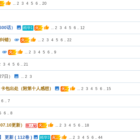
...
2
3
4
5
6
..
20
..
600话）
...
2
3
4
5
6
..
12
精华1
火..
迎纠错）
...
2
3
4
5
6
..
22
火...
】
...
2
3
4
5
6
..
9
火..
2
3
4
5
6
..
21
27日）
...
2
3
，卡包出处（附第十人感想）
...
2
3
4
5
6
..
15
火..
6
..
7
5
6
..
8
7.10更新）
...
2
3
4
5
6
..
18
火...
新 ( 112卷 )
...
2
3
4
5
6
..
44
精华3
火...