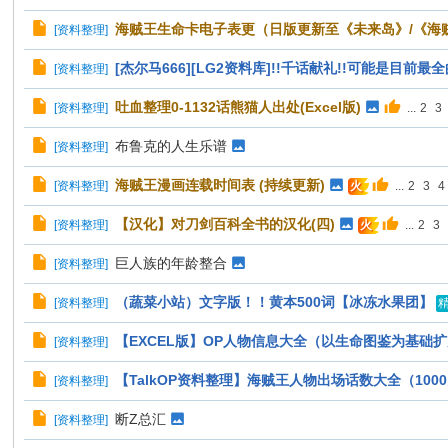
海贼王生命卡电子表更（日版更新至《未来岛》/《海
[
资料整理
]
[杰尔马666][LG2资料库]!!千话献礼!!可能是目前
[
资料整理
]
吐血整理0-1132话熊猫人出处(Excel版)
[
资料整理
]
...
2
3
布鲁克的人生乐谱
[
资料整理
]
海贼王漫画连载时间表 (持续更新)
[
资料整理
]
...
2
3
4
火
【汉化】对刀剑百科全书的汉化(四)
[
资料整理
]
...
2
3
火
巨人族的年龄整合
[
资料整理
]
（蔬菜小站）文字版！！黄本500词【冰冻水果团】
[
资料整理
]
【EXCEL版】OP人物信息大全（以生命图鉴为基础
[
资料整理
]
【TalkOP资料整理】海贼王人物出场话数大全（100
[
资料整理
]
断Z总汇
[
资料整理
]