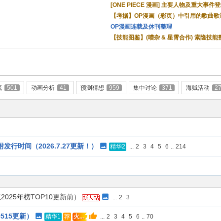
[ONE PIECE 漫画] 主要人物及重大事件
【考据】OP漫画（彩页）中引用的歌曲歌
OP漫画连载及休刊整理
【技能图鉴】(嘈杂 & 星霄合作) 索隆技能
流
501
动画分析
41
预测猜想
959
集中讨论
371
海贼活动
2
行时间（2026.7.27更新！）
...
2
3
4
5
6
..
214
精华2
至2025年榜TOP10更新前）
...
2
3
515更新）
...
2
3
4
5
6
..
70
精华1
荐
火...