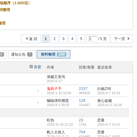
登场顺序（1-600话）
词整理
整理
返 回
1
2
3
4
5
/ 5 页
下一页
78
通知公告
7
资料整理
209
新窗
作者
回复/查看
最后发表
海贼王资讯
2025-6-27
鬼风子予
2157
白杨258
2018-1-23 18:50
905629
2026-8-7 18:34
隐
藏
蝙蝠侠吃榴莲
129
偷心盗贼
置
2016-8-1 09:25
314467
2025-6-27 16:28
顶
隐
帖
藏
置
顶
旺热
23
思量
帖
2025-11-26 21:10
1745
2026-8-7 14:15
帆人太烦人
704
思量
2019-7-9 11:11
410448
2026-8-7 14:08