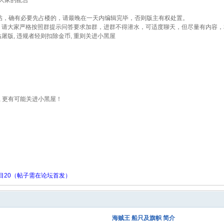
谢大家的配合
发帖，确有必要先占楼的，请最晚在一天内编辑完毕，否则版主有权处置。
按提示回复。请大家严格按照群提示问答要求加群，进群不得潜水，可适度聊天，但尽量有内
屠版, 违规者轻则扣除金币, 重则关进小黑屋
, 更有可能关进小黑屋！
目20（帖子需在论坛首发）
海贼王 船只及旗帜 简介