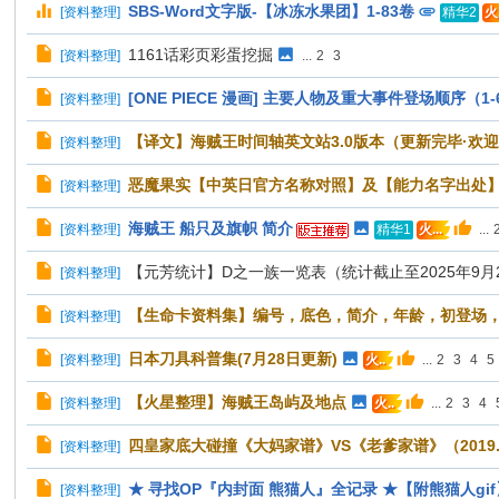
SBS-Word文字版-【冰冻水果团】1-83卷
[
资料整理
]
精华2
火.
1161话彩页彩蛋挖掘
[
资料整理
]
...
2
3
[ONE PIECE 漫画] 主要人物及重大事件登场顺序（1-
[
资料整理
]
【译文】海贼王时间轴英文站3.0版本（更新完毕·欢
[
资料整理
]
恶魔果实【中英日官方名称对照】及【能力名字出处
[
资料整理
]
海贼王 船只及旗帜 简介
[
资料整理
]
...
精华1
火...
【元芳统计】D之一族一览表（统计截止至2025年9月
[
资料整理
]
【生命卡资料集】编号，底色，简介，年龄，初登场
[
资料整理
]
日本刀具科普集(7月28日更新)
[
资料整理
]
...
2
3
4
5
火..
【火星整理】海贼王岛屿及地点
[
资料整理
]
...
2
3
4
火..
四皇家底大碰撞《大妈家谱》VS《老爹家谱》（2019.0
[
资料整理
]
★ 寻找OP『内封面 熊猫人』全记录 ★【附熊猫人gif】 更
[
资料整理
]