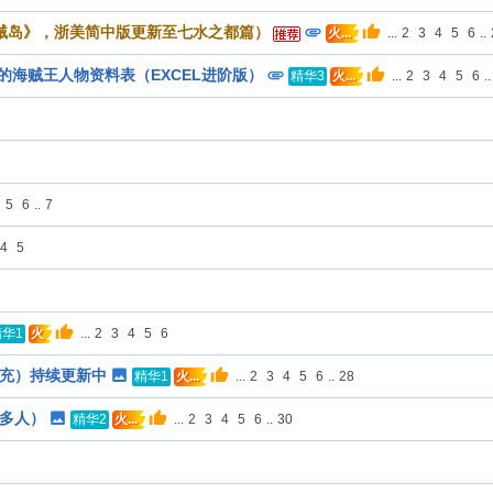
贼岛》，浙美简中版更新至七水之都篇）
...
2
3
4
5
6
..
火...
最全的海贼王人物资料表（EXCEL进阶版）
...
2
3
4
5
6
..
精华3
火...
5
6
..
7
4
5
...
2
3
4
5
6
精华1
火
扩充）持续更新中
...
2
3
4
5
6
..
28
精华1
火...
0多人）
...
2
3
4
5
6
..
30
精华2
火...