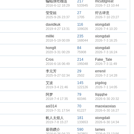
蝙蝠侠吃榴莲
217
mcutdgreat
2016-6-12 18:29
533945
2026-7-13 10:44
莹莹姐
27
狩古肆意
2025-9-26 23:37
1705
2026-7-10 23:27
davidkuk
116
xiongdali
2019-4-27 13:31
109026
2026-7-4 10:20
millki
235
xiongdali
2018-5-19 00:09
168044
2026-7-3 16:25
honglt
84
xiongdali
2020-3-31 00:29
75908
2026-7-3 16:24
Cros
214
Fake_Tale
2016-6-16 06:49
195048
2026-7-3 11:49
李元芳
29
errenil
2025-9-27 02:34
2502
2026-7-2 14:28
艾波
145
pigdog
2019-3-4 21:46
122126
2026-7-1 14:05
阿梦
79
llqqqhe
2018-7-4 17:35
60346
2026-6-30 20:32
asl314
70
maoxiaoxias
2019-7-31 17:54
61227
2026-6-30 16:27
帆人太烦人
181
xiongdali
2019-7-8 15:27
133653
2026-6-30 14:34
最萌鑽介
590
lames
2016-6-26 04:23
342801
2026-6-23 13:56