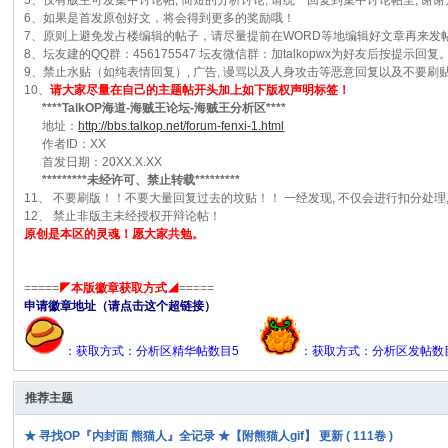
5、仅有版主可发集中讨论帖, 简短的分析讨论, 请统一回复到集中讨论帖里, 谢
6、如果是首发原创好文，将会得到更多的奖励哦！
7、原则上避免发占楼编辑的帖子，请尽量提前在WORD等地编辑好文章再来
8、坛友建的QQ群：456175547 坛友微信群：加talkopwx为好友后
9、禁止水贴（如纯表情回复）, 广告, 谩骂以及人身攻击等恶意回复以及不要刷贴
10、
请大家尽量在自己的主题帖开头加上如下版权声明标签！
****TalkOP海道-海贼王论坛-海贼王分析区****
地址：
http://bbs.talkop.net/forum-fenxi-1.html
作者ID：XX
首发日期：20XX.X.XX
*********未经许可、禁止转载*********
11、 不要刷版！！不要大量回复过去的坟贴！！ 一经发现, 不仅会进行扣分处理
12、 禁止非版主未经授权开辩论帖！
原创是本区的灵魂！愿大家共勉。
=====
◤本版徽章获取方式◢
=====
申请徽章地址（请点击这个超链接）
：获取方式：分析区精华帖数目5
：获取方式：分析区发帖数
推荐主题
★ 寻找OP『内封面 熊猫人』全记录 ★【附熊猫人gif】 更新 ( 111卷 )