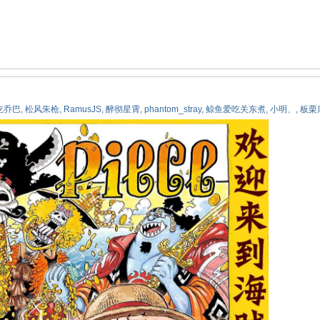
吃乔巴
,
松风朱枪
,
RamusJS
,
醉彻星霄
,
phantom_stray
,
鲸鱼爱吃关东煮
,
小明、
,
板栗