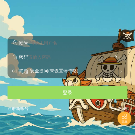
帐号

密码


安全提问(未设置请忽略)
问题


登录
注册新帐号
忘记密码

菜单