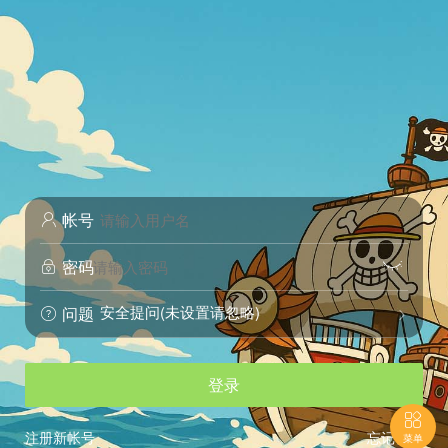
帐号

密码


安全提问(未设置请忽略)
问题


登录

注册新帐号
忘记密码
菜单