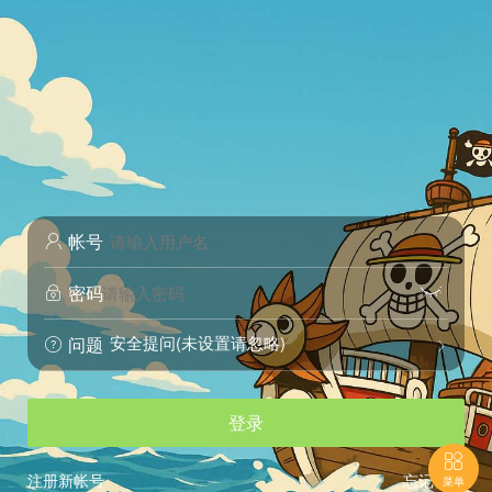
帐号

密码


安全提问(未设置请忽略)
问题


登录

注册新帐号
忘记密码
菜单