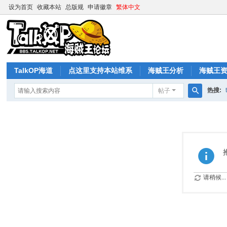
设为首页
收藏本站
总版规
申请徽章
繁体中文
TalkOP海道
点这里支持本站维系
海贼王分析
海贼王
热搜:
帖子
搜
索
请稍候...