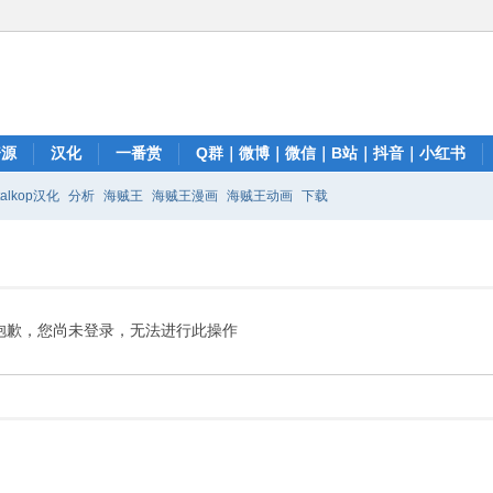
资源
汉化
一番赏
Q群｜微博｜微信｜B站｜抖音｜小红书
talkop汉化
分析
海贼王
海贼王漫画
海贼王动画
下载
抱歉，您尚未登录，无法进行此操作