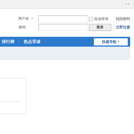
切
换
用户名
自动登录
找回密码
到
窄
密码
立即注册
登录
版
排行榜
热点导读
快捷导航