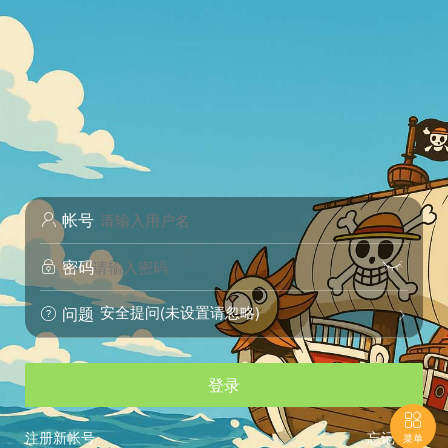
帐号

密码


安全提问(未设置请忽略)
问题


登录

注册新帐号
忘记密码
菜单