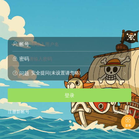
帐号

密码


安全提问(未设置请忽略)
问题


登录
注册新帐号
忘记密码

菜单