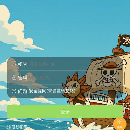
帐号

密码


安全提问(未设置请忽略)
问题


登录

注册新帐号
忘记密码
菜单