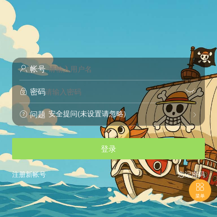
帐号

密码


安全提问(未设置请忽略)
问题


登录
注册新帐号
忘记密码

菜单