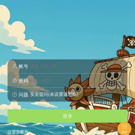
帐号

密码


安全提问(未设置请忽略)
问题


登录

注册新帐号
忘记密码
菜单