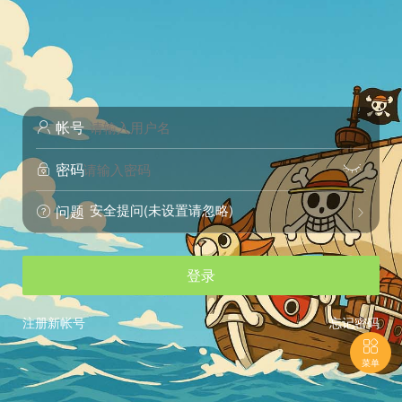
帐号

密码


安全提问(未设置请忽略)
问题


登录
注册新帐号
忘记密码

菜单