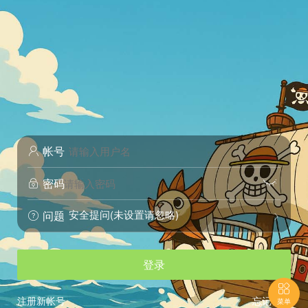
帐号

密码


安全提问(未设置请忽略)
问题


登录

注册新帐号
忘记密码
菜单