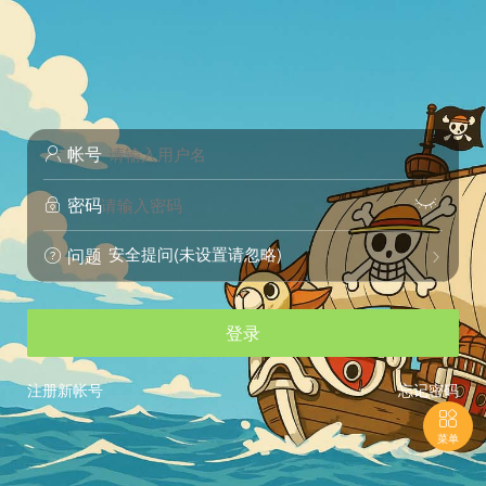
帐号

密码


安全提问(未设置请忽略)
问题


登录
注册新帐号
忘记密码

菜单