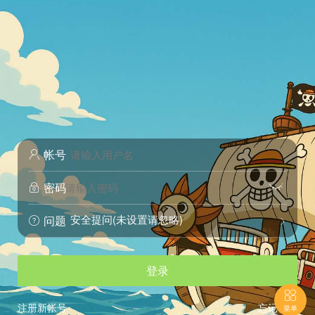
帐号

密码


安全提问(未设置请忽略)
问题


登录

注册新帐号
忘记密码
菜单