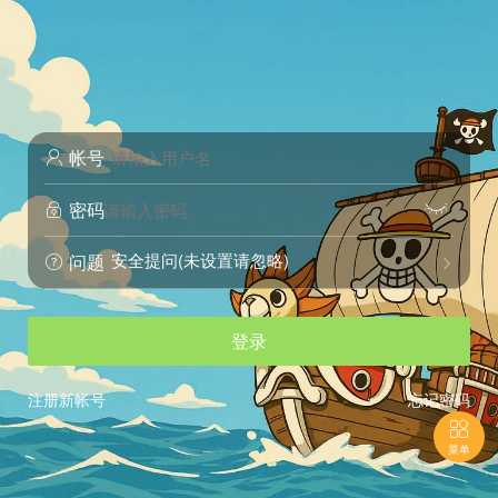
帐号

密码


安全提问(未设置请忽略)
问题


登录
注册新帐号
忘记密码

菜单