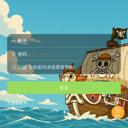
帐号

密码


安全提问(未设置请忽略)
问题


登录
注册新帐号
忘记密码

菜单