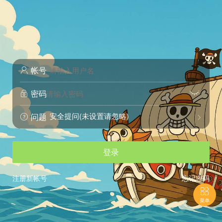
帐号

密码


安全提问(未设置请忽略)
问题


登录
注册新帐号
忘记密码

菜单