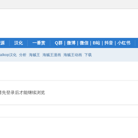
资源
汉化
一番赏
Q群｜微博｜微信｜B站｜抖音｜小红书
talkop汉化
分析
海贼王
海贼王漫画
海贼王动画
下载
请先登录后才能继续浏览