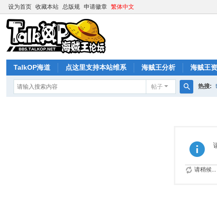
设为首页
收藏本站
总版规
申请徽章
繁体中文
TalkOP海道
点这里支持本站维系
海贼王分析
海贼王
热搜:
帖子
搜
索
请稍候...