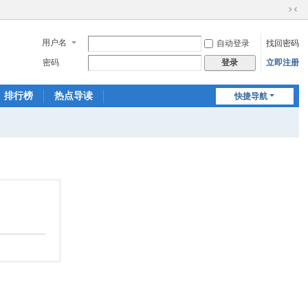
切
换
用户名
自动登录
找回密码
到
窄
密码
立即注册
登录
版
排行榜
热点导读
快捷导航