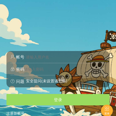
帐号

密码


安全提问(未设置请忽略)
问题


登录

注册新帐号
忘记密码
菜单