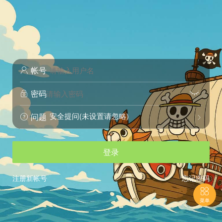
帐号

密码


安全提问(未设置请忽略)
问题


登录
注册新帐号
忘记密码

菜单