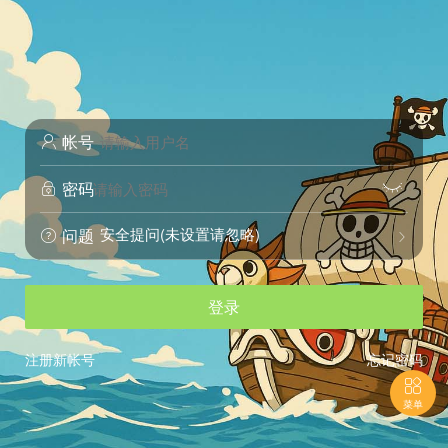
帐号

密码


安全提问(未设置请忽略)
问题


登录
注册新帐号
忘记密码

菜单