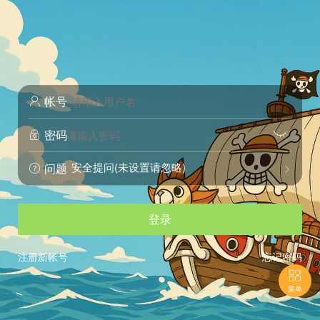
帐号

密码


安全提问(未设置请忽略)
问题


登录
注册新帐号
忘记密码

菜单