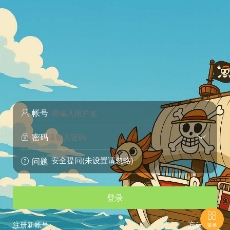
帐号

密码


安全提问(未设置请忽略)
问题


登录

注册新帐号
忘记密码
菜单