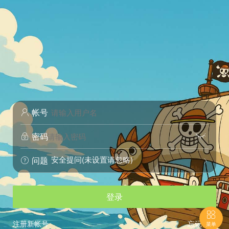
帐号

密码


安全提问(未设置请忽略)
问题


登录

注册新帐号
忘记密码
菜单