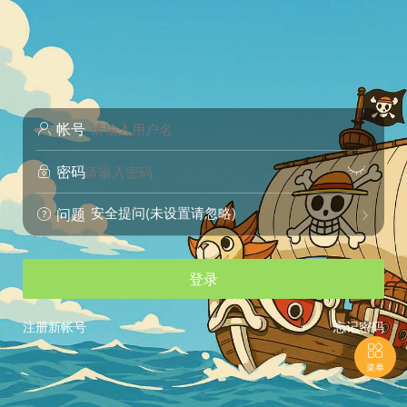
帐号

密码


安全提问(未设置请忽略)
问题


登录
注册新帐号
忘记密码

菜单