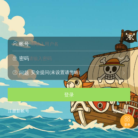
帐号

密码


安全提问(未设置请忽略)
问题


登录
注册新帐号
忘记密码

菜单