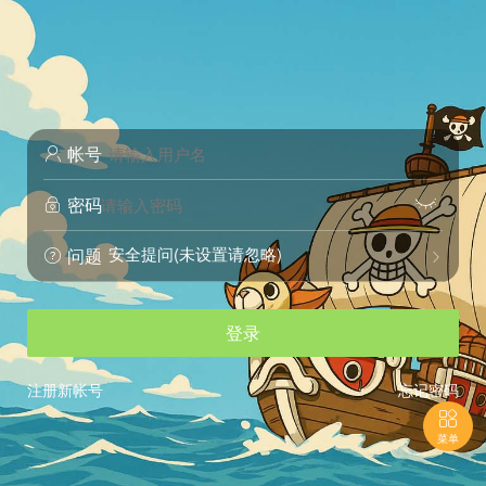
帐号

密码


安全提问(未设置请忽略)
问题


登录
注册新帐号
忘记密码

菜单