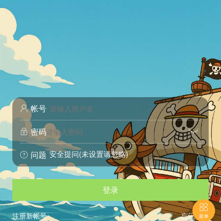
帐号

密码


安全提问(未设置请忽略)
问题


登录

注册新帐号
忘记密码
菜单