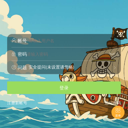
帐号

密码


安全提问(未设置请忽略)
问题


登录
注册新帐号
忘记密码

菜单