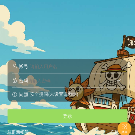
帐号

密码


安全提问(未设置请忽略)
问题


登录

注册新帐号
忘记密码
菜单