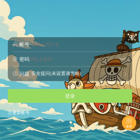
帐号

密码


安全提问(未设置请忽略)
问题


登录
注册新帐号
忘记密码

菜单