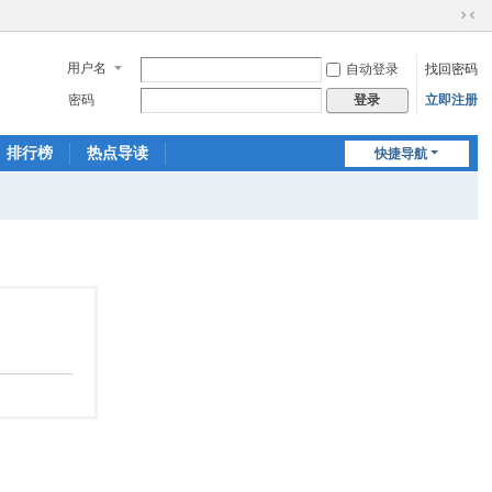
切
换
用户名
自动登录
找回密码
到
窄
密码
立即注册
登录
版
排行榜
热点导读
快捷导航