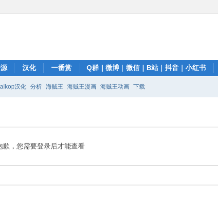
资源
汉化
一番赏
Q群｜微博｜微信｜B站｜抖音｜小红书
talkop汉化
分析
海贼王
海贼王漫画
海贼王动画
下载
抱歉，您需要登录后才能查看