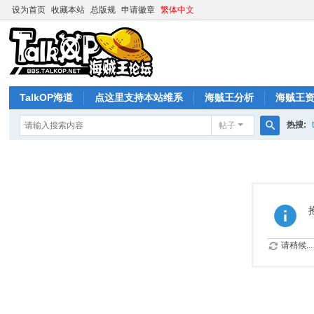
设为首页
收藏本站
总版规
申请徽章
繁体中文
TalkOP海道
点这里支持本站维系
海贼王分析
海贼王
热搜:
帖子
搜
索
请稍候...