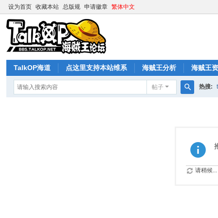
设为首页
收藏本站
总版规
申请徽章
繁体中文
TalkOP海道
点这里支持本站维系
海贼王分析
海贼王
热搜:
帖子
搜
索
请稍候...