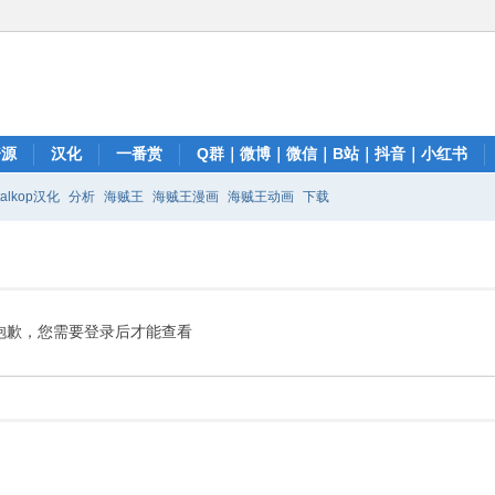
资源
汉化
一番赏
Q群｜微博｜微信｜B站｜抖音｜小红书
talkop汉化
分析
海贼王
海贼王漫画
海贼王动画
下载
抱歉，您需要登录后才能查看