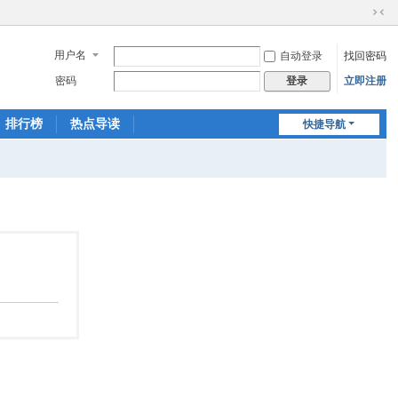
切
换
用户名
自动登录
找回密码
到
窄
密码
立即注册
登录
版
排行榜
热点导读
快捷导航