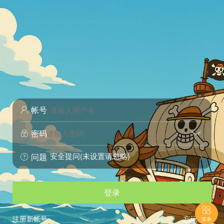
帐号

密码


安全提问(未设置请忽略)
问题


登录

注册新帐号
忘记密码
菜单