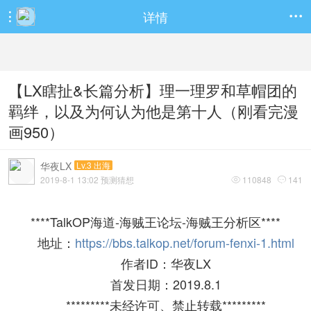
详情


【LX瞎扯&长篇分析】理一理罗和草帽团的
羁绊，以及为何认为他是第十人（刚看完漫
画950）
华夜LX
Lv.3 出海
2019-8-1 13:02 预测猜想
110848
141


****TalkOP海道-海贼王论坛-海贼王分析区****
地址：
https://bbs.talkop.net/forum-fenxi-1.html
作者ID：华夜LX
首发日期：2019.8.1
*********未经许可、禁止转载*********