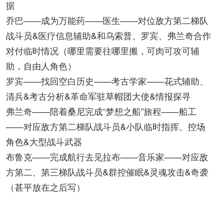
据
乔巴——成为万能药——医生——对位敌方第二梯队
战斗员&医疗信息辅助&和乌索普、罗宾、弗兰奇合作
对付临时情况（哪里需要往哪里搬，可肉可攻可辅
助，自由人角色）
罗宾——找回空白历史——考古学家——花式辅助、
清兵&考古分析&革命军驻草帽团大使&情报探寻
弗兰奇——陪着桑尼完成“梦想之船”旅程——船工
——对应敌方第二梯队战斗员&小队临时指挥、控场
角色&大型战斗武器
布鲁克——完成航行去见拉布——音乐家——对应敌
方第二、第三梯队战斗员&群控催眠&灵魂攻击&奇袭
（甚平放在之后写）