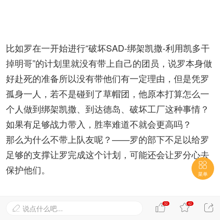
比如罗在一开始进行“破坏SAD-绑架凯撒-利用凯多干
掉明哥”的计划里就没有带上自己的团员，说罗本身做
好赴死的准备所以没有带他们有一定理由，但是凭罗
孤身一人，若不是碰到了草帽团，他原本打算怎么一
个人做到绑架凯撒、到达德岛、破坏工厂这种事情？
如果有足够战力带入，胜率难道不就会更高吗？
那么为什么不带上队友呢？——罗的部下不足以给罗
足够的支撑让罗完成这个计划，可能还会让罗分心去

保护他们。
菜单
32
42



说点什么吧...

这一点从娜美吐槽贝波海图的细节也能看出