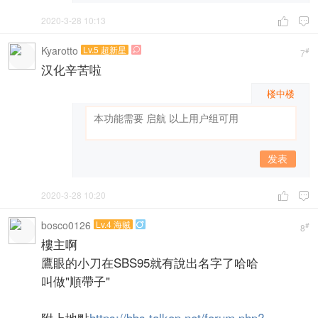
2020-3-28 10:13


Kyarotto
Lv.5 超新星

#
7
汉化辛苦啦
楼中楼
发表
2020-3-28 10:20


bosco0126
Lv.4 海贼

#
8
樓主啊
鷹眼的小刀在SBS95就有說出名字了哈哈
叫做"順帶子"
附上地點
https://bbs.talkop.net/forum.php? ...