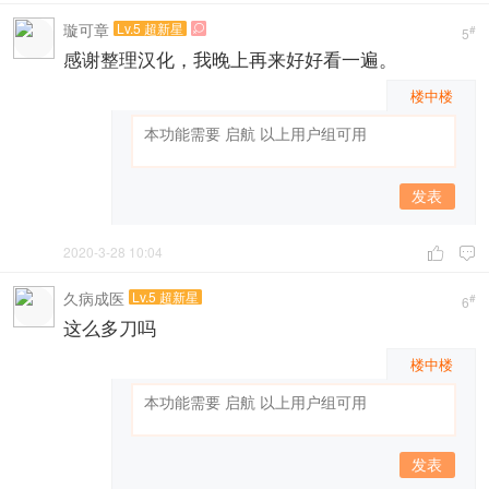
璇可章
Lv.5 超新星

#
5
感谢整理汉化，我晚上再来好好看一遍。
楼中楼
发表
2020-3-28 10:04


久病成医
Lv.5 超新星
#
6
这么多刀吗
楼中楼
发表