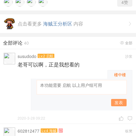
4
赞
点击看更多
海贼王分析区
内容

全部评论
40
全部

susudodo
Lv.2 启航
沙发
老哥可以啊，正是我想看的
楼中楼
发表
2020-3-28 09:22


602812477
Lv.4 海贼
板凳
