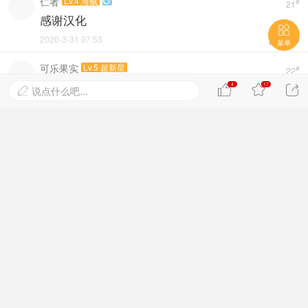
仁者
Lv.4 海贼

#
21
感谢汉化

2020-3-31 07:53


菜单
可乐果实
Lv.5 超新星
#
22
感谢分享。那个山贼西格的武器是刀把，那是短
4
17



说点什么吧...

剑？单边刃的都是刀把，还有巴基的都属于刀把
楼中楼
发表
2021-1-9 21:13


宋祖儿的猫
Lv.4 海贼

#
23
感谢分享
楼中楼