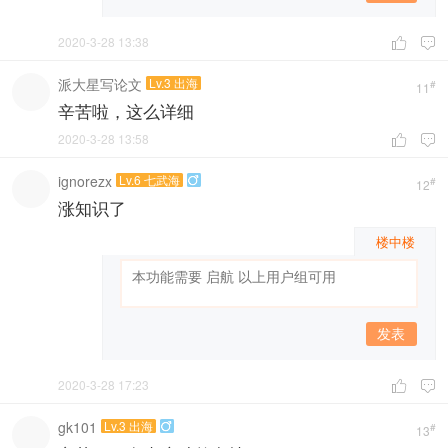
2020-3-28 13:38


派大星写论文
Lv.3 出海
#
11
辛苦啦，这么详细
2020-3-28 13:58


ignorezx
Lv.6 七武海

#
12
涨知识了
楼中楼
发表
2020-3-28 17:23


gk101
Lv.3 出海

#
13