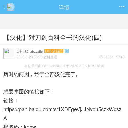
详情


【汉化】对刀剑百科全书的汉化(四)
OREO-biscuits
Lv.5 超新星

2020-3-28 08:28 资料整理
36061
40


本帖最后由 OREO-biscuits 于 2020-3-28 10:51 编辑
历时约两周，终于全部汉化完了。
想要拿图的链接如下：
链接：
https://pan.baidu.com/s/1XDFgeVjJJNvou5czkWcsz
A
提取码：knbw