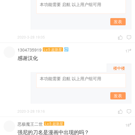
发表
2020-3-28 19:05


1304735919
Lv.5 超新星

#
17
感谢汉化
楼中楼
发表
2020-3-28 19:16


恶极魔王二世
Lv.5 超新星
#
18
强尼的刀名是漫画中出现的吗？