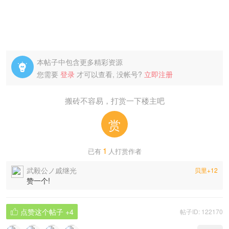
本帖子中包含更多精彩资源

您需要
登录
才可以查看, 没帐号?
立即注册
搬砖不容易，打赏一下楼主吧
赏
1
已有
人打赏作者
武毅公ノ戚继光
贝里+12
赞一个!
点赞这个帖子
+4
帖子ID: 122170
