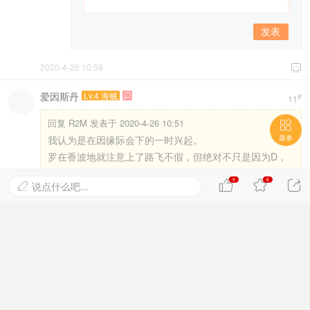
发表
2020-4-26 10:59

爱因斯丹
Lv.4 海贼

#
11
回复
R2M 发表于 2020-4-26 10:51

我认为是在因缘际会下的一时兴起。
菜单
罗在香波地就注意上了路飞不假，但绝对不只是因为D，
而是看中了路飞这个 ...
9
6



说点什么吧...

赞成这个说法~
2020-4-26 11:00

Kyarotto
Lv.5 超新星

#
12
支持楼上。
说是一时起意，但顶上明明救了路飞，做出了投
资；