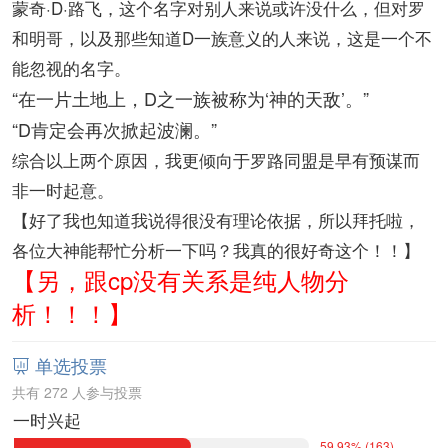
蒙奇·D·路飞，这个名字对别人来说或许没什么，但对罗
和明哥，以及那些知道D一族意义的人来说，这是一个不
能忽视的名字。
“在一片土地上，D之一族被称为‘神的天敌’。”
“D肯定会再次掀起波澜。”
综合以上两个原因，我更倾向于罗路同盟是早有预谋而
非一时起意。
【好了我也知道我说得很没有理论依据，所以拜托啦，
各位大神能帮忙分析一下吗？我真的很好奇这个！！】
【另，跟cp没有关系是纯人物分
析！！！】
单选投票

共有 272 人参与投票
一时兴起
59.93% (163)