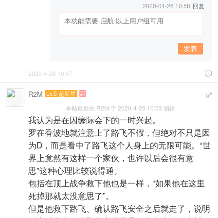
2020-04-26 10:58
回复
发表
2020-4-26 10:47

R2M
Lv.5 超新星

#
9
本帖最后由 R2M 于 2020-4-26 10:53 编辑
我认为是在因缘际会下的一时兴起。
罗在香波地就注意上了路飞不假，但绝对不只是因
为D，而是看中了路飞这个人身上的无限可能。“世
界上竟然有这样一个家伙，也许以后会很有意
思”这种心理比较说得通。
包括在顶上战争救下他也是一样，“如果他在这里
死掉那就太没意思了”。
但是他救下路飞、确认路飞安全之后就走了，说明