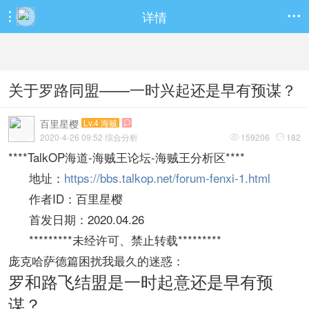
详情


关于罗路同盟——一时兴起还是早有预谋？
百里星樱
Lv.4 海贼

2020-4-26 09:52 综合分析
159206
182


****TalkOP海道-海贼王论坛-海贼王分析区****
地址：
https://bbs.talkop.net/forum-fenxi-1.html
作者ID：百里星樱
首发日期：2020.04.26
*********未经许可、禁止转载*********
庞克哈萨德篇困扰我最久的迷惑：
罗和路飞结盟是一时起意还是早有预
谋？