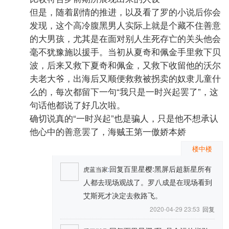
但是，随着剧情的推进，以及看了罗的小说后你会
发现，这个高冷腹黑男人实际上就是个藏不住善意
的大男孩，尤其是在面对别人生死存亡的关头他会
毫不犹豫施以援手。当初从夏奇和佩金手里救下贝
波，后来又救下夏奇和佩金，又救下收留他的沃尔
夫老大爷，出海后又顺便救救被拐卖的奴隶儿童什
么的，每次都留下一句“我只是一时兴起罢了”，这
句话他都说了好几次啦。
确切说真的“一时兴起”也是骗人，只是他不想承认
他心中的善意罢了，海贼王第一傲娇本娇
楼中楼
回复百里星樱:黑屏后超新星所有
虎蓝当家
:
人都去现场观战了。罗八成是在现场看到
艾斯死才决定去救路飞。
2020-04-29 23:53
回复