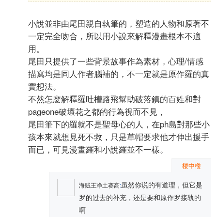
小說並非由尾田親自執筆的，塑造的人物和原著不
一定完全吻合，所以用小說來解釋漫畫根本不適
用。
尾田只提供了一些背景故事作為素材，心理/情感
描寫均是同人作者腦補的，不一定就是原作羅的真
實想法。
不然怎麼解釋羅吐槽路飛幫助破落鎮的百姓和對
pageone破壞花之都的行為視而不見，
尾田筆下的羅就不是聖母心的人，在ph島對那些小
孩本來就想見死不救，只是草帽要求他才伸出援手
而已，可見漫畫羅和小說羅並不一樣。
楼中楼
虽然你说的有道理，但它是
海贼王净土赛高
:
罗的过去的补充，还是要和原作罗接轨的
啊