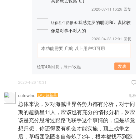
兴起就去救路飞了
2020-07-11 16:26
回复
我感觉罗的聪明和计谋比较
让你往牛奶掺水
:
像是对事不对人的
2020-04-28 12:01
回复
发表
还有4条回复，
展开/收起
2020-4-26 10:31

cutewind
Lv.5 超新星
地板
总体来说，罗对海贼世界各势力都有分析，对于同
期的超新星11人，应该也有充分的情报分析，罗应
该是充分思考过跟路飞联手这个事情的，但是毕竟
想归想，你还得要有机会才能实施，顶上战争之
后，草帽团隐匿各自修炼了2年，根本都找不到踪