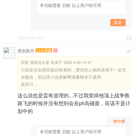
发表
2020-4-26 10:51

爱因斯丹
Lv.4 海贼

#
10
回复
我來自火星 发表于 2020-4-26 10:47
小說並非由尾田親自執筆的，塑造的人物和原著不一定完
全吻合，所以用小說來解釋漫畫根本不適用。
尾田只 ...
这么说也是蛮有道理的...不过我觉得他顶上战争救
路飞的时候并没有想到会在ph岛碰面，应该不是计
划中的
楼中楼