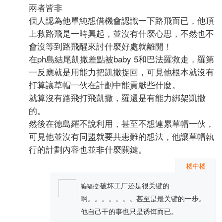
兩者皆非
個人認為他單純想借機會認識一下路飛而已，他頂
上救路飛是一時興起，並沒有什麼心思，不然也不
會沒等到路飛醒來討什麼好處就離開！
在ph島結尾凱撒差點被baby 5和巴法羅救走，羅第
一反應就是用能力把凱撒捉回，可見他根本就沒有
打算讓草帽一伙在計劃中能貢獻些什麼。
就算沒有路飛打飛凱撒，羅還是有能力綁架凱撒
的。
然後在德島羅不說利用，甚至不想連累草帽一伙，
可見他並沒有同盟就要共患難的想法，他讓草帽執
行的計劃內容也並非什麼關鍵。
楼中楼
破坏工厂还是很关键的
蝙蝠控
:
啊。。。。。。。甚至是最关键的一步。
他自己干的事也只是诱饵而已。