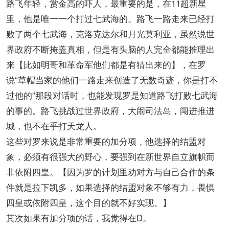
路飞年轻，赏金高的吓人，最重要的是，在11超新星
里，他是唯一一个打过七武海的。路飞一路走来已经打
败了两个七武海，克洛克达尔和月光莫利亚，虽然说世
界政府不断掩盖真相，但是有头脑的人完全都能推理出
来【比如明哥和革命军他们都是有猜出来的】，在罗
说“草帽当家的他们一路走来创造了无数奇迹，你是打不
过他的”那段对话时，也能发现罗是知道路飞打败七武海
的事的。路飞挑战过世界政府，大闹司法岛，闯进推进
城，也不在乎打天龙人。
这些对罗来说是非常重要的加分项，他选择的结盟对
象，必须有很强大的野心，要强到在新世界自立旗帜而
非依附四皇。【因为罗的计划里劝对方与自己合作的条
件就是拉下凯多，如果选择的结盟对象不够有力，畏惧
四皇或依附四皇，这个目的就不好实现。】
其次如果有加分项的话，我觉得在D。