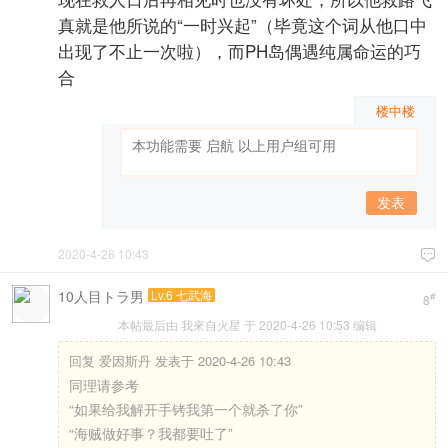
真就是他所说的“一时兴起”（毕竟这个词从他口中
出现了不止一次啦），而PH岛偶遇纯属命运的巧
合
楼中楼
发表
2020-4-26 10:43

10人目トラ男
Lv.6 七武海
#
8
本帖最后由 我來自火星 于 2020-4-26 10:53 编辑
回复
爱因斯丹 发表于 2020-4-26 10:43
同理请参考
“如果给我解开手铐我第一个就杀了你”
“海贼做好事？我都要吐了”