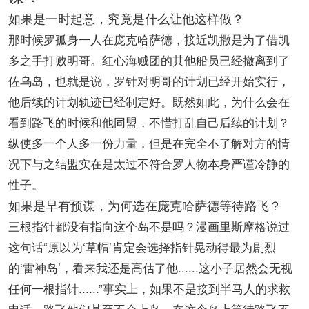
如果是一时起意，究竟是什么让他这样做？
那时候罗孤身一人在庞克哈萨德，接近凯撒是为了借凯
多之手打败明哥。红心海贼团的其他船员已经撤离到了
佐乌岛，也就是说，罗针对明哥的计划已经开始实行，
他后续的计划轨迹已经制定好。既然如此，为什么会在
看到路飞的时候和他同盟，不惜打乱自己后续的计划？
纵使多一个人多一份力量，但是在完全不了解对方的情
况下与之结盟实在是太过不符合罗人物本身严谨冷静的
性子。
如果是早有预谋，为何选在庞克哈萨德等待路飞？
三根指针都没有指向这个岛不是吗？漫画里斯摩格说过
这句话“原以为‘草帽’肯定会选择指针晃动得最为剧烈
的‘雷神岛’，看来我还是高估了他......这小子居然会无视
任何一根指针......”事实上，如果不是接到半马人的求救
电话，路飞他们甚至不会上岛。在这个岛上等待路飞不