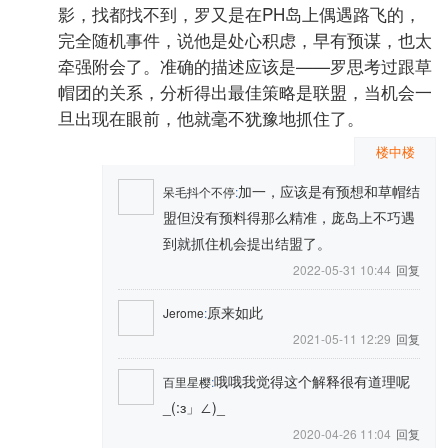
影，找都找不到，罗又是在PH岛上偶遇路飞的，
完全随机事件，说他是处心积虑，早有预谋，也太
牵强附会了。准确的描述应该是——罗思考过跟草
帽团的关系，分析得出最佳策略是联盟，当机会一
旦出现在眼前，他就毫不犹豫地抓住了。
楼中楼
加一，应该是有预想和草帽结
呆毛抖个不停
:
盟但没有预料得那么精准，庞岛上不巧遇
到就抓住机会提出结盟了。
2022-05-31 10:44
回复
原来如此
Jerome
:
2021-05-11 12:29
回复
哦哦我觉得这个解释很有道理呢
百里星樱
:
_(:з」∠)_
2020-04-26 11:04
回复