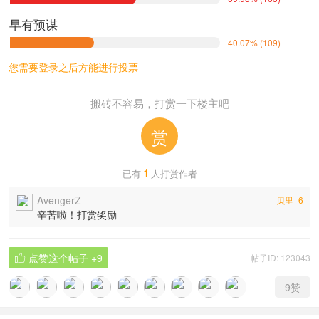
早有预谋
40.07% (109)
您需要
登录
之后方能进行投票
搬砖不容易，打赏一下楼主吧
赏
1
已有
人打赏作者
AvengerZ
贝里+6
辛苦啦！打赏奖励
点赞这个帖子
+9
帖子ID: 123043

9
赞