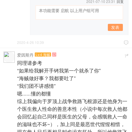
2021-07-10 23:31
回复
发表
2020-4-26 10:39

爱因斯丹
Lv.4 海贼

#
7
同理请参考
“如果给我解开手铐我第一个就杀了你”
“海贼做好事？我都要吐了”
“我们团不讲感情”
嗯......懂的都懂
综上我偏向于罗顶上战争救路飞根源还是他身为一
个医生救人性命的善意本性（小说中每次救人他都
会回忆起自己同样是医生的父母，会感慨救人一命
的滋味也不坏~），加上同是最恶世代惺惺相惜，
现在救人日后再相见时也没有坏处，所以他救路飞