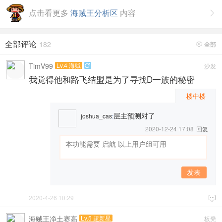
点击看更多
海贼王分析区
内容

全部评论
182
全部

TimV99
Lv.4 海贼
沙发

我觉得他和路飞结盟是为了寻找D一族的秘密
楼中楼
层主预测对了
joshua_cas
:
2020-12-24 17:08
回复
发表
2020-4-26 10:29

海贼王净土赛高
Lv.5 超新星
板凳