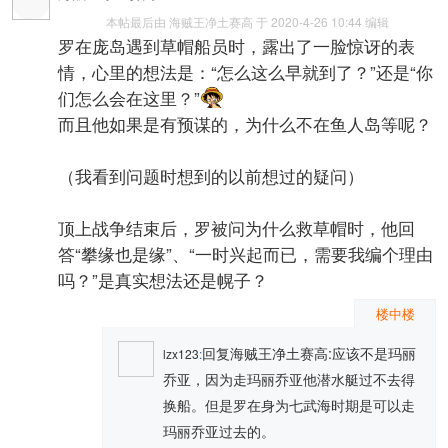
本帖最后由 海贼王净土赛高 于 2020-4-26 10:44 编辑
罗在庞岛遇到草帽船员时，露出了一脸惊讶的表
情，心里的想法是：“怎么这么早就到了？”还是“你
们怎么会在这里？”
而且他如果是有预谋的，为什么不在鱼人岛等呢？
（我看到问题时想到的以前想过的疑问）
顶上战争结束后，罗被问为什么救草帽时，他回
答“攀缘也是缘”、“一时兴起而已，需要我编个理由
吗？”是真实想法还是幌子？
楼中楼
回复海贼王净土赛高:应该不是玛丽
lzx123
:
乔亚，因为走玛丽乔亚他潜水艇过不去得
换船。但是罗在身为七武海时期是可以走
玛丽乔亚过去的。