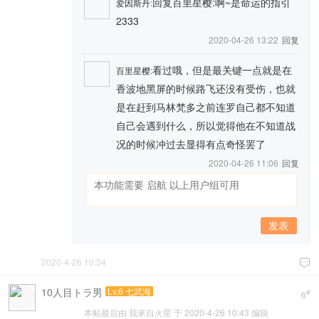
回复百里星樱:啊~是命运的指引
爱因斯丹
:
2333
2020-04-26 13:22
回复
看过哦，但是最关键一点就是在
百里星樱
:
香波地黑屏的时候路飞还没有受伤，也就
是在赶到马林梵多之前连罗自己都不知道
自己会遇到什么，所以觉得他在不知道战
况的时候冲过去显得有点奇怪罢了
2020-04-26 11:06
回复
发表
2020-4-26 10:34

10人目トラ男
Lv.6 七武海
#
6
本帖最后由 我來自火星 于 2020-4-26 10:43 编辑