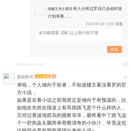
有人分析过罗自己会临时改
海贼王净土赛高
:
计划来着……
2020-04-26 10:50
回复
发表
2020-4-26 10:33

爱因斯丹
Lv.4 海贼

#
5
来啦，个人倾向于前者，不知道楼主看没看罗的官
方小说，
如果是在看小说之前我肯定是倾向于有预谋的，比
如他在先前在报道上有耳闻路飞是个什么样的人，
又经过香波地群岛的观察等等，最终看中了路飞这
个一腔热血头脑简单骨骼清奇的小伙汁，毕竟这也
比较符合罗前期所展现出来的人设~