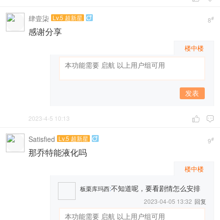
肆壹柒
Lv.5 超新星

#
8
感谢分享
楼中楼
发表
2023-4-5 10:13


Satisfied
Lv.5 超新星

#
9
那乔特能液化吗
楼中楼
不知道呢，要看剧情怎么安排
板栗库玛西
:
2023-04-05 13:32
回复