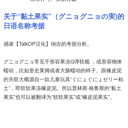
关于“黏土果实”（グニョグニョの実)的
日语名称考据
感谢【TalkOP汉化】纳吉的考据分析。
グニョグニョ常见于形容果冻Q弹软糯 ，或形容物体
蠕动，比如形史莱姆或者大肠蠕动的样子。跟橡皮泥
的关联大概源自一款儿童玩具“ぐにょぐにょゼリー粘
土”，即软软果冻橡皮泥。所以普林斯·格鲁斯的“黏土
果实”也可以被翻译为“软软果实”或“橡皮泥果实”。