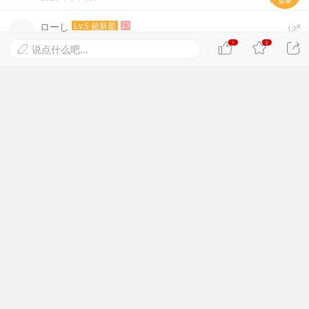
菜单
ローし
Lv.5 超新星

#
12
不会黑团的能力就是可以强行给别人塞酒，把人给
1
2



说点什么吧...

灌醉了吧
楼中楼
发表
2023-4-5 14:18


王者之风
Lv.5 超新星

#
13
巴斯克肯定是打醉拳的高手了
楼中楼