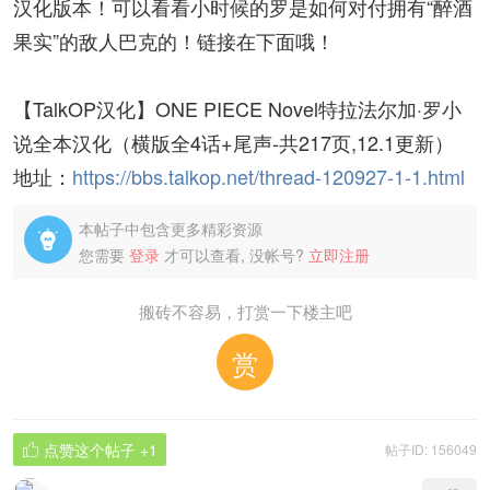
汉化版本！可以看看小时候的罗是如何对付拥有“醉酒
果实”的敌人巴克的！链接在下面哦！
【TalkOP汉化】ONE PIECE Novel特拉法尔加·罗小
说全本汉化（横版全4话+尾声-共217页,12.1更新）
地址：
https://bbs.talkop.net/thread-120927-1-1.html
本帖子中包含更多精彩资源

您需要
登录
才可以查看, 没帐号?
立即注册
搬砖不容易，打赏一下楼主吧
赏
点赞这个帖子
+1
帖子ID: 156049
