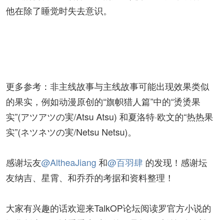
他在除了睡觉时失去意识。
更多参考：非主线故事与主线故事可能出现效果类似
的果实，例如动漫原创的“旗帜猎人篇”中的“烫烫果
实”(アツアツの実/Atsu Atsu) 和夏洛特·欧文的“热热果
实”(ネツネツの実/Netsu Netsu)。
感谢坛友
@AltheaJiang
和
@百羽肆
的发现！感谢坛
友纳吉、星霄、和乔乔的考据和资料整理！
大家有兴趣的话欢迎来TalkOP论坛阅读罗官方小说的