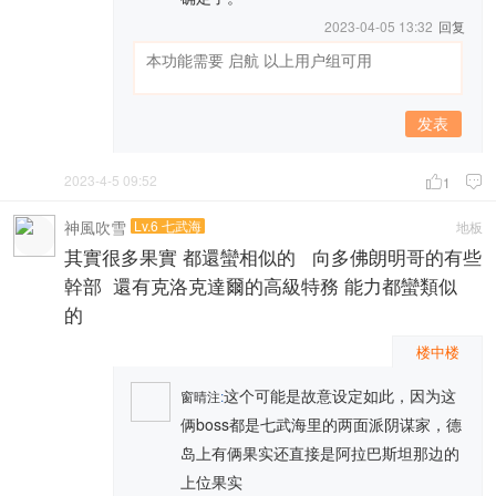
2023-04-05 13:32
回复
发表
2023-4-5 09:52

1

神風吹雪
Lv.6 七武海
地板
其實很多果實 都還蠻相似的 向多佛朗明哥的有些
幹部 還有克洛克達爾的高級特務 能力都蠻類似
的
楼中楼
这个可能是故意设定如此，因为这
窗晴注
:
俩boss都是七武海里的两面派阴谋家，德
岛上有俩果实还直接是阿拉巴斯坦那边的
上位果实