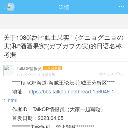
详情


关于1080话中“黏土果实”（グニョグニョの
実)和“酒酒果实”(ガブガブの実)的日语名称
考据
TalkOP情报员
Lv.5 超新星
2023-4-5 05:39 专题分析
10561
33


****TalkOP海道-海贼王论坛-海贼王分析区****
地址：
https://bbs.talkop.net/thread-156049-1-
1.html
作者ID：TalkOP情报员（大家一起写哒）
首发日期：2023.04.05
*********未经许可、禁止转载*********