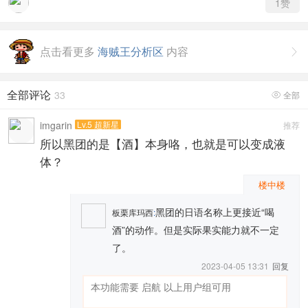
1
赞
点击看更多
海贼王分析区
内容

全部评论
33
全部

imgarin
Lv.5 超新星
推荐
所以黑团的是【酒】本身咯，也就是可以变成液
体？
楼中楼
黑团的日语名称上更接近“喝
板栗库玛西
:
酒”的动作。但是实际果实能力就不一定
了。
2023-04-05 13:31
回复