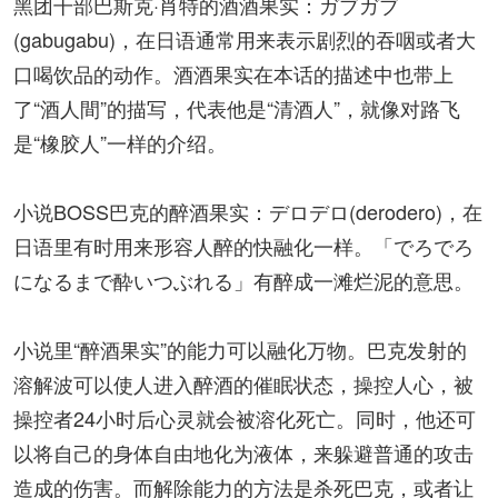
黑团干部巴斯克·肖特的酒酒果实：ガブガブ
(gabugabu)，在日语通常用来表示剧烈的吞咽或者大
口喝饮品的动作。酒酒果实在本话的描述中也带上
了“酒人間”的描写，代表他是“清酒人”，就像对路飞
是“橡胶人”一样的介绍。
小说BOSS巴克的醉酒果实：デロデロ(derodero)，在
日语里有时用来形容人醉的快融化一样。「でろでろ
になるまで酔いつぶれる」有醉成一滩烂泥的意思。
小说里“醉酒果实”的能力可以融化万物。巴克发射的
溶解波可以使人进入醉酒的催眠状态，操控人心，被
操控者24小时后心灵就会被溶化死亡。同时，他还可
以将自己的身体自由地化为液体，来躲避普通的攻击
造成的伤害。而解除能力的方法是杀死巴克，或者让