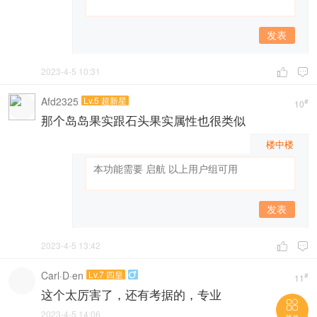
发表
2023-4-5 10:31


Afd2325
Lv.5 超新星
#
10
那个岛岛果实跟石头果实属性也很类似
楼中楼
发表
2023-4-5 13:42


Carl·D·en
Lv.7 四皇

#
11
这个太厉害了，还有考据的，专业

2023-4-5 14:06

