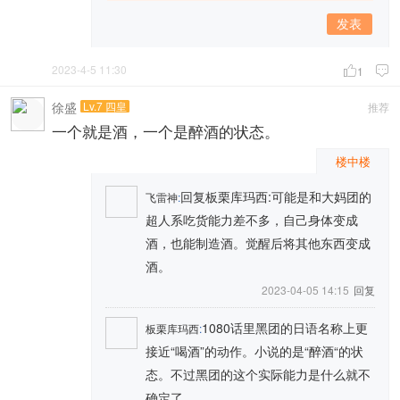
发表
2023-4-5 11:30

1

徐盛
Lv.7 四皇
推荐
一个就是酒，一个是醉酒的状态。
楼中楼
回复板栗库玛西:可能是和大妈团的
飞雷神
:
超人系吃货能力差不多，自己身体变成
酒，也能制造酒。觉醒后将其他东西变成
酒。
2023-04-05 14:15
回复
1080话里黑团的日语名称上更
板栗库玛西
:
接近“喝酒”的动作。小说的是“醉酒“的状
态。不过黑团的这个实际能力是什么就不
确定了。