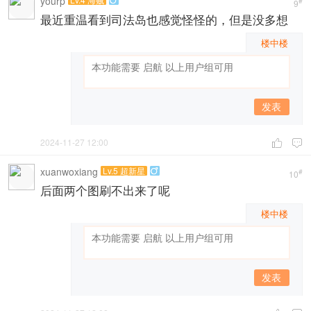
yourp
#
9
最近重温看到司法岛也感觉怪怪的，但是没多想
楼中楼
发表
2024-11-27 12:00


xuanwoxiang
Lv.5 超新星

#
10
后面两个图刷不出来了呢
楼中楼
发表