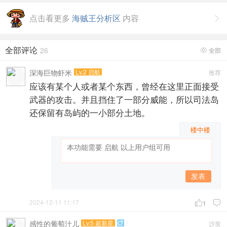
点击看更多
海贼王分析区
内容

全部评论
26
全部

深海巨物虾米
Lv.2 启航
推荐
应该有某个人或者某个东西，曾经在这里正面接受
武器的攻击。并且挡住了一部分威能，所以司法岛
还保留有岛屿的一小部分土地。
楼中楼
发表
2024-12-11 11:17

1

感性的葡萄汁儿
Lv.5 超新星
沙发
