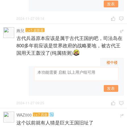
发表
2024-11-27 09:14


娩兒
Lv.5 超新星
#
6
古代兵器原本应该是属于古代王国的吧，司法岛在
800多年前应该是世界政府的战略要地，被古代王
国用天王轰没了(纯属猜测)
楼中楼
发表
2024-11-27 09:25


WAZ000
Lv.7 四皇

#
7
这个以前就有人猜是巨大王国旧址了