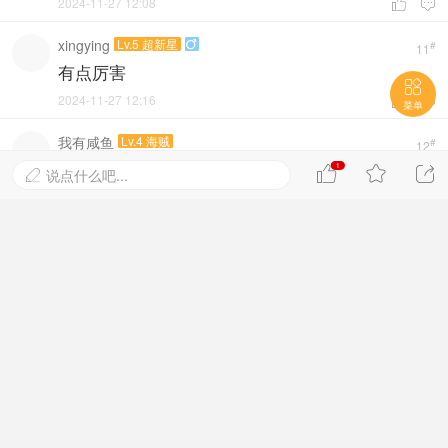
2024-11-27 12:08


xingying
Lv.5 超新星

#
11
有点厉害

2024-11-27 12:16


菜单
我有咸鱼
Lv.4 海贼
#
12
太小了一些
1



说点什么吧...

楼中楼
发表
2024-11-27 12:28


bairui
Lv.6 七武海
#
13
我觉得有道理，司法岛的大洞确实还没解释，唯一
的问题就是不够大