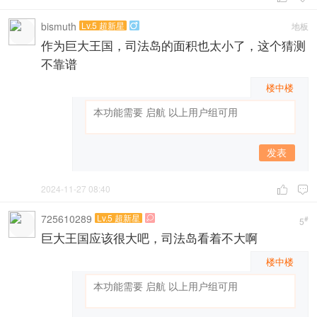
bismuth
Lv.5 超新星
地板

作为巨大王国，司法岛的面积也太小了，这个猜测
不靠谱
楼中楼
发表
2024-11-27 08:40


725610289
Lv.5 超新星

#
5
巨大王国应该很大吧，司法岛看着不大啊
楼中楼