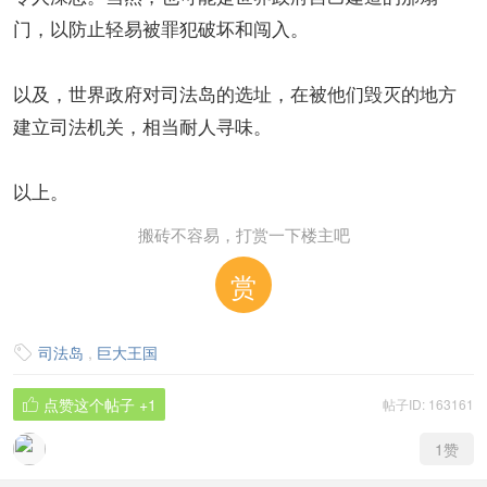
门，以防止轻易被罪犯破坏和闯入。
以及，世界政府对司法岛的选址，在被他们毁灭的地方
建立司法机关，相当耐人寻味。
以上。
搬砖不容易，打赏一下楼主吧
赏
司法岛
,
巨大王国

点赞这个帖子
+1
帖子ID: 163161

1
赞