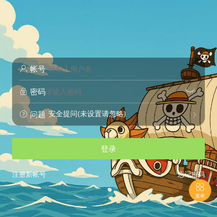
帐号

密码


安全提问(未设置请忽略)
问题


登录
注册新帐号
忘记密码

菜单