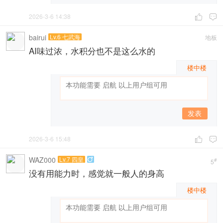
2026-3-6 14:38


bairui
Lv.6 七武海
地板
AI味过浓，水积分也不是这么水的
楼中楼
发表
2026-3-6 15:48


WAZ000
Lv.7 四皇

#
5
没有用能力时，感觉就一般人的身高
楼中楼