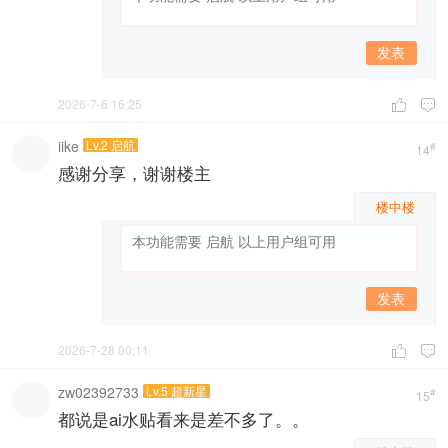
发表
2026-7-6 16:25


iike
Lv.2 启航
#
14
感谢分享，谢谢楼主
楼中楼
发表
2026-7-28 00:11


zw02392733
Lv.5 超新星
#
15
都说是ai水贴看来是差不多了。。