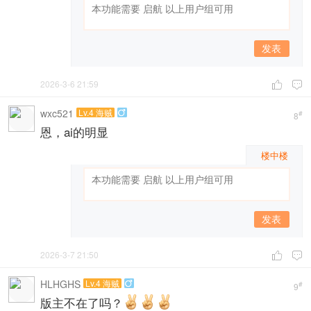
发表
2026-3-6 21:59


wxc521
Lv.4 海贼

#
8
恩，ai的明显
楼中楼
发表
2026-3-7 21:50


HLHGHS
Lv.4 海贼

#
9
版主不在了吗？