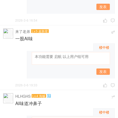
发表
2026-3-6 16:54


来了老弟
Lv.5 超新星
#
6
一股AI味
楼中楼
发表
2026-3-6 19:33


HLHGHS
Lv.4 海贼

#
7
AI味道冲鼻子
楼中楼