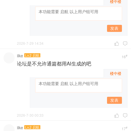
楼中楼
发表
2026-7-29 14:34


iike
Lv.2 启航
#
16
论坛是不允许通篇都用AI生成的吧
楼中楼
发表
2026-7-30 00:33


iike
Lv.2 启航
#
17