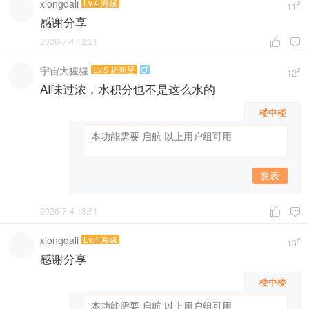
xiongdali
Lv.4 海贼
#
11
感谢分享
2026-7-4 12:21


宇宙大猩猩
Lv.5 超新星

#
12
AI味过浓，水积分也不是这么水的
楼中楼
发表
2026-7-4 13:51


xiongdali
Lv.4 海贼
#
13
感谢分享
楼中楼