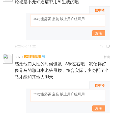
论坛是不允许通篇都用AI生成的吧
楼中楼
发表
2026-3-6 11:22


8979
Lv.5 超新星
板凳

感觉他们人性的时候也就1.8米左右吧，我记得好
像骨马的那日本老头最矮，符合实际，变身配了个
马才能和其他人聊天
楼中楼
发表