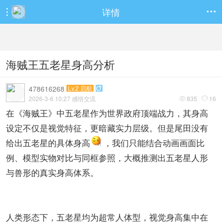
详情


海贼王五老星身高分析
478616268
Lv.2 启航

2026-3-6 10:27 感悟交流
835
16


在《海贼王》中五老星作为世界政府顶端战力，其身高
设定不仅是视觉特征，更暗藏实力层级。但是尾田没有
给出五老星的具体身高
，我们只能结合动画画面比
例、模型实物对比与同框参照，大概推测出五老星人形
与兽形的真实身高体系。
人类形态下，五老星均为超常人体型，视觉身高集中在