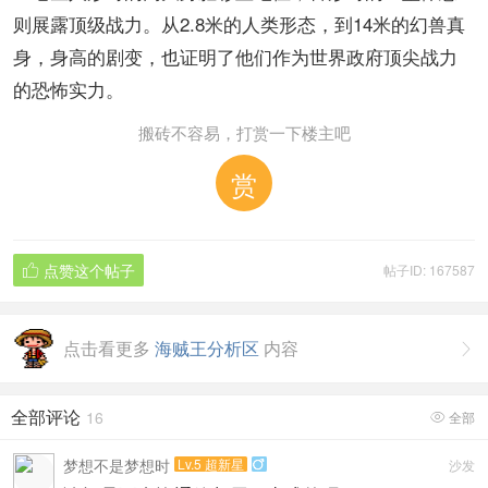
则展露顶级战力。从2.8米的人类形态，到14米的幻兽真
身，身高的剧变，也证明了他们作为世界政府顶尖战力
的恐怖实力。
搬砖不容易，打赏一下楼主吧
赏
点赞这个帖子
帖子ID: 167587

点击看更多
海贼王分析区
内容

全部评论
16
全部

梦想不是梦想时
Lv.5 超新星
沙发
