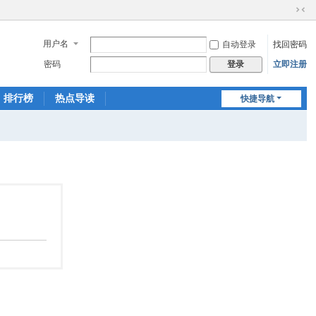
切
换
用户名
自动登录
找回密码
到
窄
密码
立即注册
登录
版
排行榜
热点导读
快捷导航