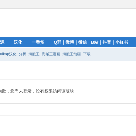
资源
汉化
一番赏
Q群｜微博｜微信｜B站｜抖音｜小红书
talkop汉化
分析
海贼王
海贼王漫画
海贼王动画
下载
抱歉，您尚未登录，没有权限访问该版块