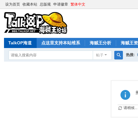
设为首页
收藏本站
总版规
申请徽章
繁体中文
TalkOP海道
点这里支持本站维系
海贼王分析
海贼王
热搜:
帖子
搜
索
请稍候...