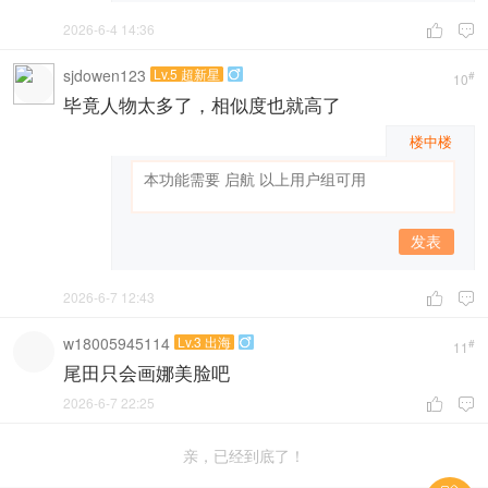
2026-6-4 14:36


sjdowen123
Lv.5 超新星

#
10
毕竟人物太多了，相似度也就高了
楼中楼
发表
2026-6-7 12:43


w18005945114
Lv.3 出海

#
11
尾田只会画娜美脸吧
2026-6-7 22:25


亲，已经到底了！