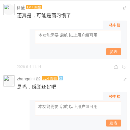
徐盛
Lv.7 四皇
#
8
还真是，可能是画习惯了
楼中楼
发表
2026-6-4 11:14


zhangaln122
Lv.4 海贼

#
9
是吗，感觉还好吧
楼中楼
发表