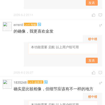
发表
2026-6-2 20:11


errenil
Lv.4 海贼

#
5
的确像，我更喜欢金发
楼中楼
发表
2026-6-2 20:27


1835248
Lv.5 超新星

#
6
确实是比较相像，但细节应该有不一样的地方
楼中楼