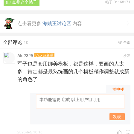
点赞这个帖子
帖子ID: 168171

点击看更多
海贼王讨论区
内容

全部评论
10
全部

Afd2325
Lv.5 超新星
沙发
军子也是套用娜美模板，都是这样，要画的人太
多，肯定都是最熟练画的几个模板稍作调整就成新
的角色了
楼中楼
发表
2026-6-2 16:15

