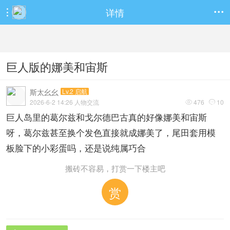
详情


巨人版的娜美和宙斯
斯太幺幺
Lv.2 启航
2026-6-2 14:26 人物交流
476
10


巨人岛里的葛尔兹和戈尔德巴古真的好像娜美和宙斯
呀，葛尔兹甚至换个发色直接就成娜美了，尾田套用模
板脸下的小彩蛋吗，还是说纯属巧合
搬砖不容易，打赏一下楼主吧
赏