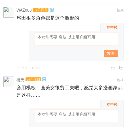
WAZ000
Lv.7 四皇
板凳

尾田很多角色都是这个脸形的
楼中楼
发表
2026-6-2 18:31


桃夭
Lv.4 海贼
地板

套用模板，画美女很费工夫吧，感觉大多漫画家都
是这样……
楼中楼