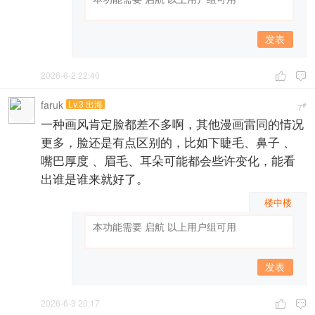
发表
2026-6-2 22:40


faruk
Lv.3 出海
#
7
一种画风肯定脸都差不多啊，其他漫画雷同的情况
更多，脸还是有点区别的，比如下睫毛、鼻子 、
嘴巴厚度 、眉毛、耳朵可能都会些许变化，能看
出谁是谁来就好了。
楼中楼
发表
2026-6-3 20:17

