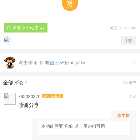
赏
点赞这个帖子
+1
帖子ID: 168336

1
赞
点击看更多
海贼王分析区
内容

全部评论
6
全部

792080370
Lv.5 超新星
沙发
感谢分享
楼中楼