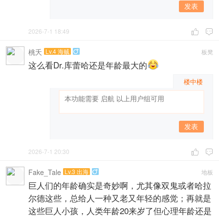
发表
2026-7-1 18:49


桃夭
Lv.4 海贼
板凳

这么看Dr.库蕾哈还是年龄最大的
楼中楼
发表
2026-7-1 20:30


Fake_Tale
Lv.3 出海
地板

巨人们的年龄确实是奇妙啊，尤其像双鬼或者哈拉
尔德这些，总给人一种又老又年轻的感觉；再就是
这些巨人小孩，人类年龄20来岁了但心理年龄还是