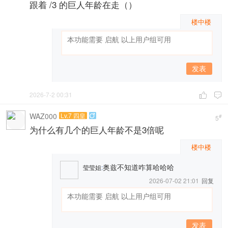
跟着 /3 的巨人年龄在走（）
楼中楼
发表
2026-7-2 00:31


WAZ000
Lv.7 四皇

#
5
为什么有几个的巨人年龄不是3倍呢
楼中楼
奥兹不知道咋算哈哈哈
莹莹姐
:
2026-07-02 21:01
回复
发表