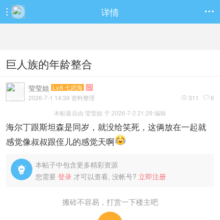
详情


巨人族的年龄整合
莹莹姐
Lv.6 七武海

2026-7-1 14:39 资料整理
311
6


本帖最后由 莹莹姐 于 2026-7-2 21:29 编辑
海尔丁跟斯坦森是同岁，就没给笑死，这俩放在一起就
感觉像叔叔跟侄儿的感觉天啊
本帖子中包含更多精彩资源

您需要
登录
才可以查看, 没帐号?
立即注册
搬砖不容易，打赏一下楼主吧