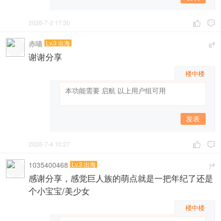
2026-7-2 17:30


赤喵
Lv.3 出海
#
6
谢谢分享
楼中楼
发表
2026-7-4 10:27


1035400468
Lv.3 出海
#
7
感谢分享，感觉巨人族的萌点就是一把年纪了还是
个小宝宝/美少女
楼中楼