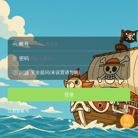
帐号

密码


安全提问(未设置请忽略)
问题


登录
注册新帐号
忘记密码

菜单