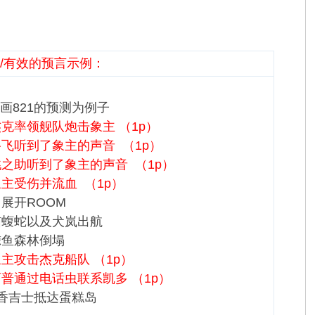
/有效的预言示例：
画821的预测为例子
 杰克率领舰队炮击象主 （1p）
 路飞听到了象主的声音 （1p）
 桃之助听到了象主的声音 （1p）
 象主受伤并流血 （1p）
 罗展开ROOM
 喵蝮蛇以及犬岚出航
 鲸鱼森林倒塌
 象主攻击杰克船队 （1p）
 阿普通过电话虫联系凯多 （1p）
. 香吉士抵达蛋糕岛