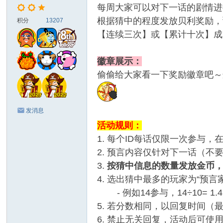
每周大家可以对下一话的剧情进
根据猜中的程度发放贝利奖励，
积分
13207
【连续三次】或【累计十次】成
徽章展示：
偷偷给大家看一下奖励徽章吧～
发消息
活动规则：
1. 每个ID每话仅限一次参与
2. 预言内容仅针对下一话（不
3.
按猜中信息的数量发放金币，每
4. 选出猜中最多的玩家为“预言
- 例如14参与，14÷10= 1.
5. 若分数相同，以回复时间（
6. 禁止无关回复，活动后可使