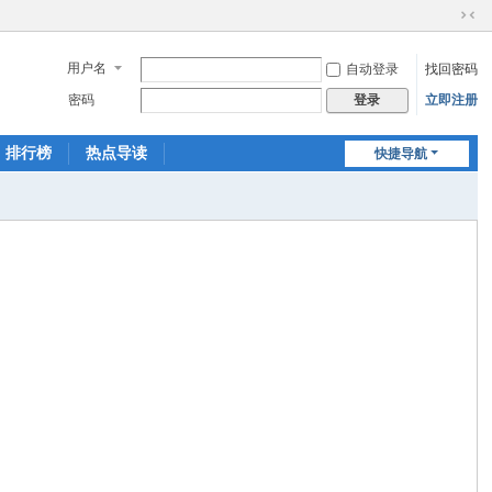
切
换
用户名
自动登录
找回密码
到
窄
密码
立即注册
登录
版
排行榜
热点导读
快捷导航