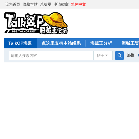
设为首页
收藏本站
总版规
申请徽章
繁体中文
TalkOP海道
点这里支持本站维系
海贼王分析
海贼王
热搜:
帖子
搜
索