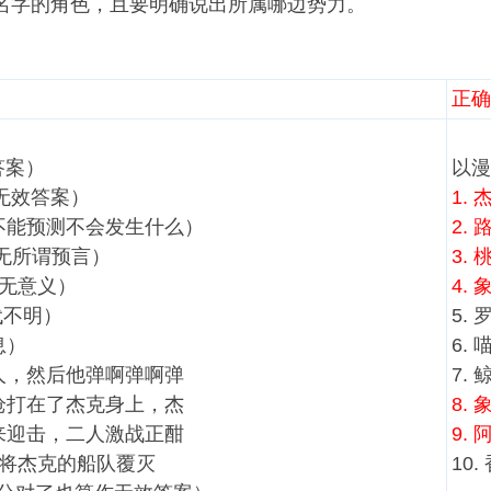
绍名字的角色，且要明确说出所属哪边势力。
正确
答案）
以漫
 无效答案）
1.
（不能预测不会发生什么）
2.
义无所谓预言）
3.
,无意义）
4.
代不明）
5.
息）
6.
跳人，然后他弹啊弹啊弹
7.
打在了杰克身上，杰
8.
迎击，二人激战正酣
9.
 将杰克的船队覆灭
10