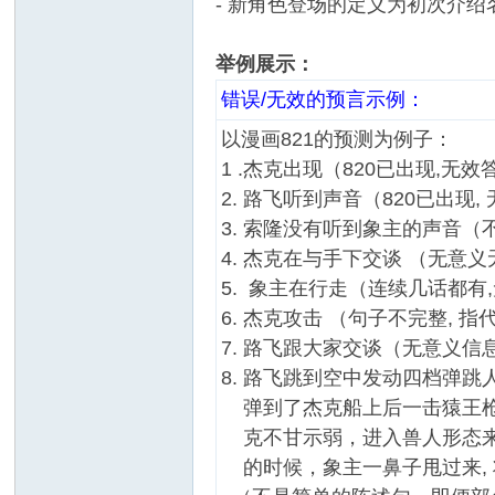
- 新角色登场的定义为初次介
举例展示：
错误/无效的预言示例：
以漫画821的预测为例子：
1 .杰克出现（820已出现,无效
2. 路飞听到声音（820已出现,
3. 索隆没有听到象主的声音
4. 杰克在与手下交谈 （无意
5. 象主在行走（连续几话都有
6. 杰克攻击 （句子不完整, 指
7. 路飞跟大家交谈（无意义信
8. 路飞跳到空中发动四档弹
弹到了杰克船上后一击猿王枪
克不甘示弱，进入兽人形态来
的时候，象主一鼻子甩过来,