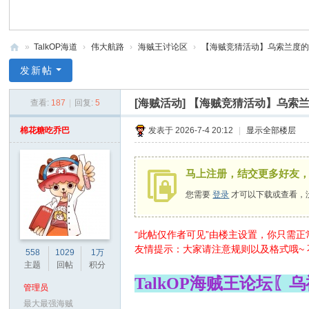
»
TalkOP海道
›
伟大航路
›
海贼王讨论区
›
【海贼竞猜活动】乌索兰度的单话
Ta
发新帖
lk
[海贼活动]
【海贼竞猜活动】乌索兰
查看:
187
|
回复:
5
O
P
棉花糖吃乔巴
发表于 2026-7-4 20:12
|
显示全部楼层
海
道
马上注册，结交更多好友
-
您需要
登录
才可以下载或查看，
海
贼
“此帖仅作者可见”由楼主设置，你只需
王
友情提示：大家请注意规则以及格式哦~
558
1029
1万
主题
回帖
积分
论
TalkOP海贼王论坛
坛
管理员
最大最强海贼