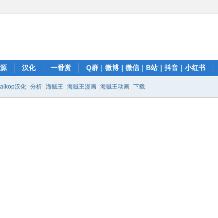
资源
汉化
一番赏
Q群｜微博｜微信｜B站｜抖音｜小红书
talkop汉化
分析
海贼王
海贼王漫画
海贼王动画
下载