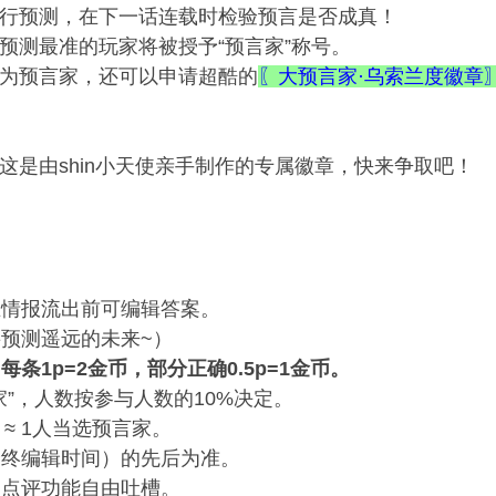
行预测，在下一话连载时检验预言是否成真！
预测最准的玩家将被授予“预言家”称号。
为预言家，还可以申请超酷的
〖大预言家·乌索兰度徽章
这是由shin小天使亲手制作的专属徽章，快来争取吧！
，在情报流出前可编辑答案。
要预测遥远的未来~）
条1p=2金币，部分正确0.5p=1金币。
家”，人数按参与人数的10%决定。
4 ≈ 1人当选预言家。
最终编辑时间）的先后为准。
用点评功能自由吐槽。