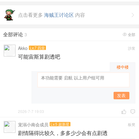
点击看更多
海贼王讨论区
内容

全部评论
3
全部

Akko
Lv.7 四皇
沙发
可能宙斯算剧透吧
楼中楼
发表
2026-7-7 19:03


宠溺小南会成员
Lv.5 超新星
板凳
剧情隔得比较久，多多少少会有点剧透