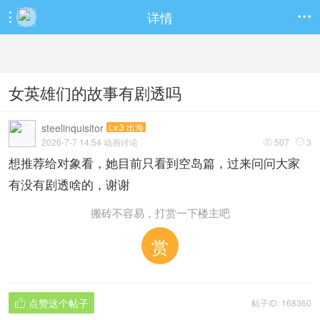
详情


女英雄们的故事有剧透吗
steelinquisitor
Lv.3 出海
2026-7-7 14:54 动画讨论
507
3


想推荐给对象看，她目前只看到空岛篇，过来问问大家
有没有剧透啥的，谢谢
搬砖不容易，打赏一下楼主吧
赏
点赞这个帖子
帖子ID: 168360
