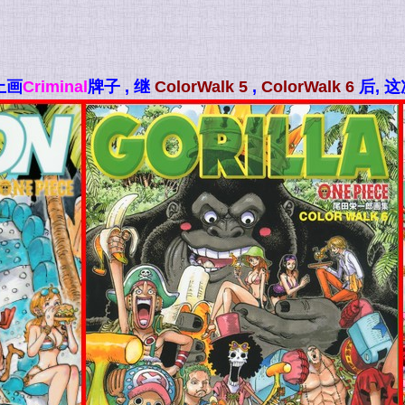
上画
Criminal
牌子 , 继
ColorWalk 5
,
ColorWalk 6
后, 