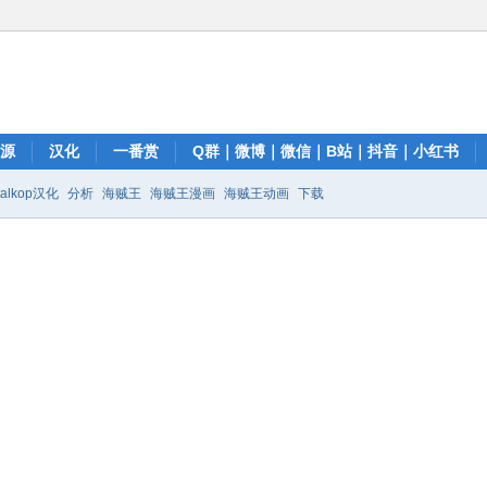
资源
汉化
一番赏
Q群｜微博｜微信｜B站｜抖音｜小红书
talkop汉化
分析
海贼王
海贼王漫画
海贼王动画
下载