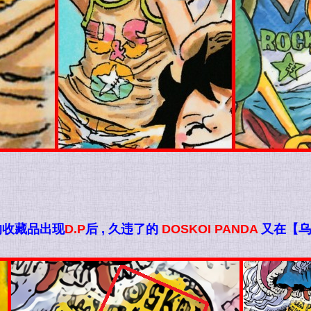
的收藏品出现
D.P
后 , 久违了的
DOSKOI PANDA
又在【乌