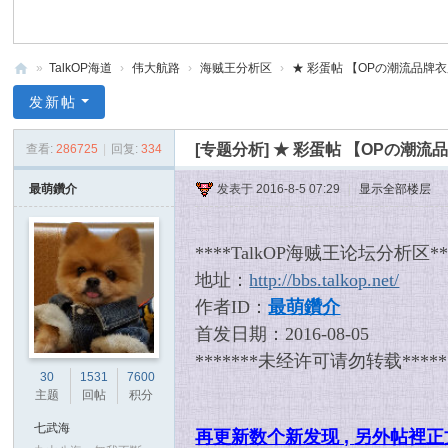
»
TalkOP海道
›
伟大航路
›
海贼王分析区
›
★ 彩蛋帖 【OPの潮流品牌衣服汇总
Ta
发新帖
lk
[专题分析]
★ 彩蛋帖 【OPの潮流品牌衣
查看:
286725
|
回复:
334
O
P
最萌鑽介
发表于 2016-8-5 07:29
|
显示全部楼层
海
道
****TalkOP海贼王论坛分析区**
-
地址：
http://bbs.talkop.net/
海
作者ID：
最萌鑽介
贼
首发日期：2016-08-05
王
*******未经许可请勿转载*****
30
1531
7600
论
主题
回帖
积分
坛
七武海
再更新数个新发现 ,
另外帖裡正