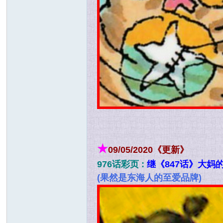
★
09/05/2020《更新》
976话彩页 :
继《847话》大妈
(果然是东海人的至爱品牌)