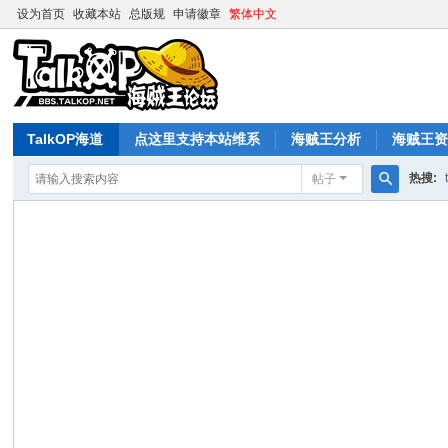
设为首页
收藏本站
总版规
申请徽章
繁体中文
TalkOP海道
点这里支持本站维系
海贼王分析
海贼王
热搜:
帖子
搜
索