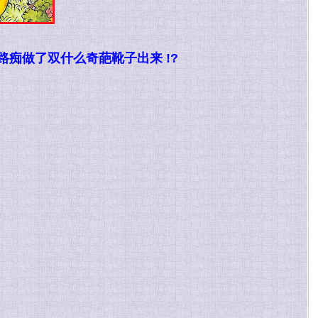
路痴做了双什么奇葩靴子出来 !?