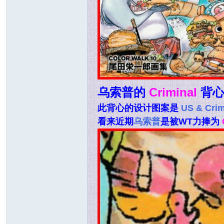
乌索普的
Criminal
背
此背心的设计图案是
US & Crim
看来近期
乌索普
是被WT力捧为