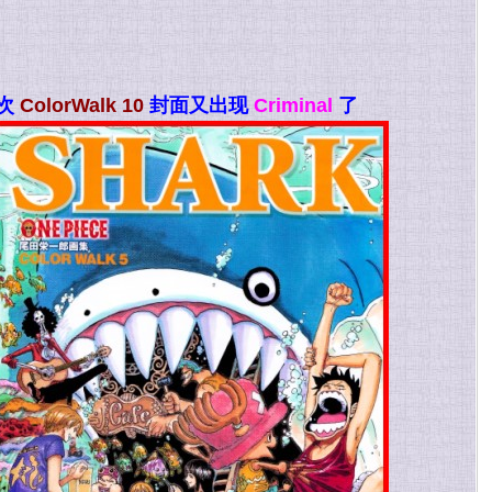
这次
ColorWalk 10
封面又出现
Criminal
了