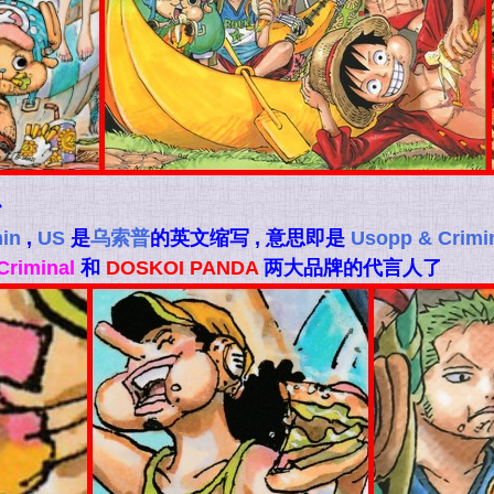
心
in
,
US
是
乌索普
的英文缩写 , 意思即是
Usopp & Crimi
Criminal
和
DOSKOI PANDA
两大品牌的代言人了