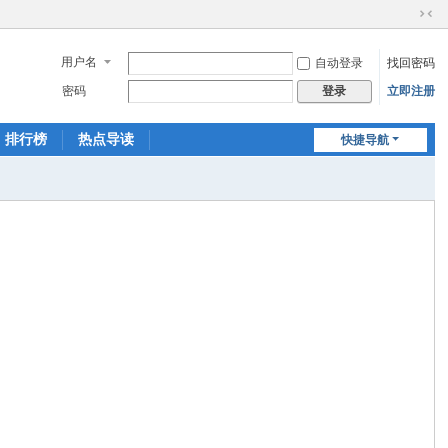
切
换
用户名
自动登录
找回密码
到
窄
密码
立即注册
登录
版
排行榜
热点导读
快捷导航