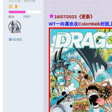
九山八海。無我不斷
★
16/07/2023《更新》
积分
7600
WT一向喜欢在
ColorWalk
封面
发消息