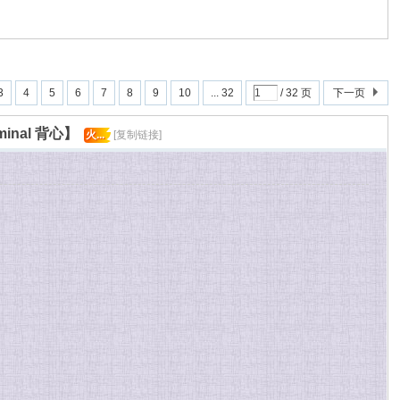
3
4
5
6
7
8
9
10
... 32
/ 32 页
下一页
minal 背心】
火...
[复制链接]