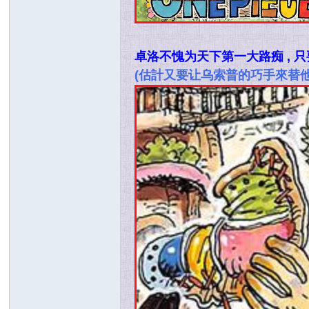
卓洛不愧为天下第一大路痴 , 
(估計又要让乌索普的巧手來替他