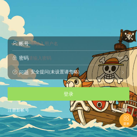
帐号

密码


安全提问(未设置请忽略)
问题


登录
注册新帐号
忘记密码

菜单